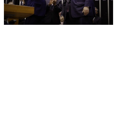
17
O que assistimos no fim da presidência de Toffoli no
Supremo, repleto de homenagens e símbolos, nos leva a
crer que presenciamos uma espécie de Missa Negra.
Duvida? Vamos observar com calma.
A leitura do excelente
artigo
do amigo Veiga (@Ajveiga)
desnuda o tom da macabra solenidade.
Soma-se a isto a declaração definitiva sobre o ciclo Toffoli,
por Marco Aurélio Mello, deixando clara a
conotação