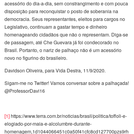
acessório do dia-a-dia, sem constrangimento e com pouca
disposição para reconquistar o posto de soberania na
democracia. Seus representantes, eleitos para cargos no
Legislativo, continuam a gastar tempo e dinheiro
homenageando cidadãos que não o representam. Diga-se
de passagem, até Che Guevara já foi condecorado no
Brasil. Portanto, o nariz de palhaço não é um acessório
novo no figurino do brasileiro.
Davidson Oliveira, para Vida Destra, 11/9/2020.
Sigam-me no Twitter! Vamos conversar sobre a palhaçada!
@ProfessorDavi16
[1]
https://www.terra.com.br/noticias/brasil/politica/toffoli-e-
elogiado-por-maia-e-alcolumbre-durante-
homenagem,1d1044066451c0a50f41cfc8cd127700pzs9rh