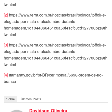
iw.html
[2]
https://www.terra.com.br/noticias/brasil/politica/toffoli-e-
elogiado-por-maia-e-alcolumbre-durante-
homenagem,1d1044066451c0a50f41cfc8cd127700pzs9rh
iw.html
[3]
https://www.terra.com.br/noticias/brasil/politica/toffoli-e-
elogiado-por-maia-e-alcolumbre-durante-
homenagem,1d1044066451c0a50f41cfc8cd127700pzs9rh
iw.html
[4]
itamaraty.gov.br/pt-BR/cerimonial/5698-ordem-de-rio-
branco
Sobre
Últimos Posts
Davidson Oliveira