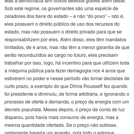
Mas a democracia tem outros defeitos graves além deste.
Sob este regime, os governantes são uma espécie de
zeladores dos bens do estado – e não “do povo” – isto é,
eles possuem o direito público de uso dos recursos do
estado, mas não possuem o direito privado para que se
responsabilizem por eles. Além disso, eles têm mandatos
limitados, de 4 anos, mas não têm a menor garantia de que
serão reconduzidos ao cargo no futuro, eles precisam
trabalhar por isso, logo, há incentivo para que utilizem toda
a máquina pública para fazer demagogia nos 4 anos que
estiverem no poder e nesse período vão tomar decisões de
curto prazo, a exemplo do que Dilma Rousseff fez quando
foi presidente e diminuiu, de forma arbitrária, e ignorando o
processo de oferta e demanda, o preço da energia com um
decreto populista. Meses depois, o preço da conta de luz
disparou, pois havia mais consumo de energia, mas a
mesma quantidade ofertada. Se o preço não subisse,
certamente haveria um apagão, pois todo o estoque