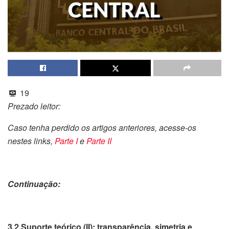
19
Prezado leitor:
Caso tenha perdido os artigos anteriores, acesse-os
nestes links,
Parte I
e
Parte II
Continuação:
3.2.Suporte teórico (II): transparência, simetria e