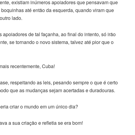
ente, existiam inúmeros apoiadores que pensavam que
as boquinhas até então da esquerda, quando viram que
outro lado.
poiadores de tal façanha, ao final do intento, só irão
te, se tornando o novo sistema, talvez até pior que o
mais recentemente, Cuba!
se, respeitando as leis, pesando sempre o que é certo
 modo que as mudanças sejam acertadas e duradouras.
ria criar o mundo em um único dia?
ava a sua criação e refletia se era bom!