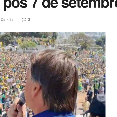
 pós 7 de setembr
0
Opinião