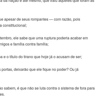
ça da nação e até mesmo, que traiu aqueles que foram às
ue apesar de seus rompantes — com razão, pois
a constitucional;
tembro, ele sabe que uma ruptura poderia acabar em
igos e família contra família;
pa e o título do tirano que hoje já o acusam de ser;
 portas, deixarão que ele fique no poder? Ou já
 sabem, é que não se luta contra o sistema de fora para
es.