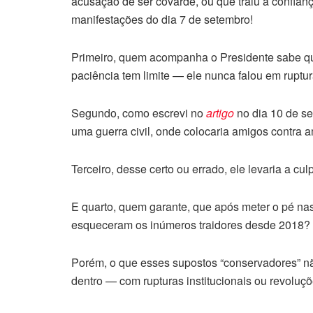
acusação de ser covarde, ou que traiu a confian
manifestações do dia 7 de setembro!
Primeiro, quem acompanha o Presidente sabe q
paciência tem limite — ele nunca falou em ruptur
Segundo, como escrevi no
artigo
no dia 10 de se
uma guerra civil, onde colocaria amigos contra am
Terceiro, desse certo ou errado, ele levaria a cul
E quarto, quem garante, que após meter o pé nas
esqueceram os inúmeros traidores desde 2018?
Porém, o que esses supostos “conservadores” não
dentro — com rupturas institucionais ou revoluçõ