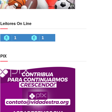
Leitores On Line
1
1
PIX