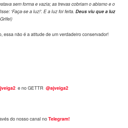
a estava sem forma e vazia; as trevas cobriam o abismo e o
e: ‘Faça-se a luz!’. E a luz foi feita.
Deus viu que a luz
Grifei)
, essa não é a atitude de um verdadeiro conservador!
jveiga2
e no GETTR
@ajveiga2
ravés do nosso canal no
Telegram!