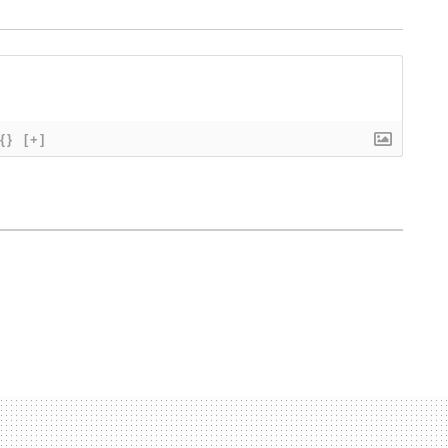
{}
[+]