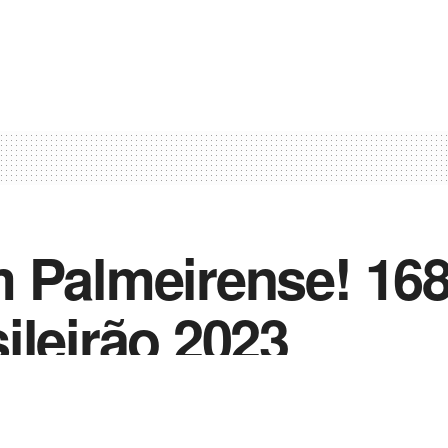
 Palmeirense! 168
ileirão 2023
0
nião de um Palmeirense!