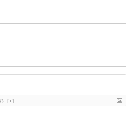
{}
[+]