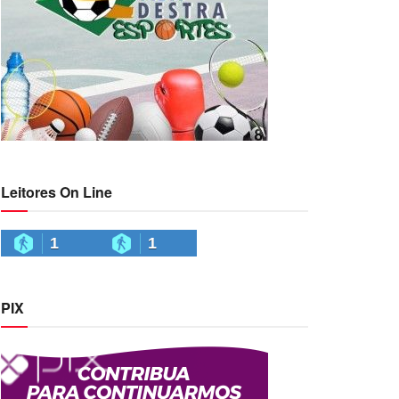
Leitores On Line
1
1
PIX