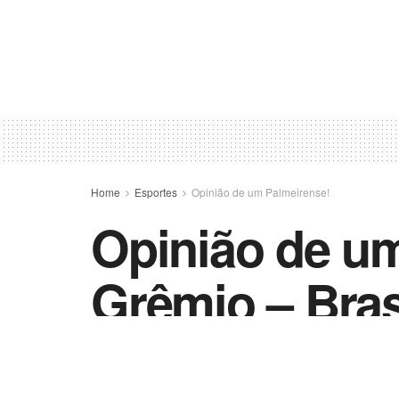
Home
Esportes
Opinião de um Palmeirense!
Opinião de um
Grêmio – Bras
by
Sander Souza
11 de maio de 2023
in
Opi