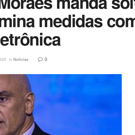
 Moraes manda sol
ermina medidas co
letrônica
0
2023
in
Noticias