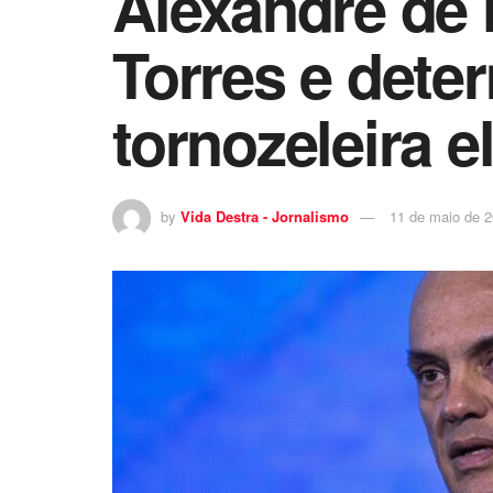
Alexandre de
Torres e det
tornozeleira e
by
Vida Destra - Jornalismo
11 de maio de 