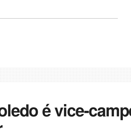
 Toledo é vice-cam
r