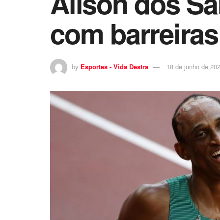
Alison dos Sa
com barreira
by
Esportes - Vida Destra
18 de junho de 20