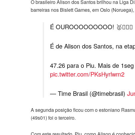
O brasileiro Alison dos Santos brilhou na Liga
barreiras nos Bislett Games, em Oslo (Noruega), 
É OUROOOOOOOOO! 🥇🏃🏾‍♂️
É de Alison dos Santos, na et
47.26 para o Piu. Mais de 1seg
pic.twitter.com/PKsHyrlwm2
— Time Brasil (@timebrasil)
Ju
A segunda posição ficou com o estoniano Rasmus
(49s01) foi o terceiro.
Com este resultado, Piu, como Alison é conheci