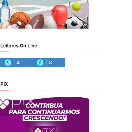
Leitores On Line
4
3
PIX