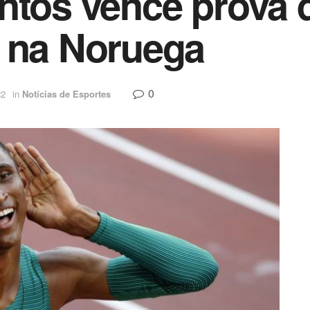
ntos vence prova 
s na Noruega
0
22
in
Notícias de Esportes