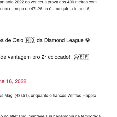
 Diamante 2022 ao vencer a prova dos 400 metros com
com o tempo de 47s26 na última quinta-feira (16).
apa de Oslo 🇳🇴 da Diamond League 💎
 de vantagem pro 2° colocado!! 🥶🇧🇷
ne 16, 2022
 Magi (48s51), enquanto o francês Wilfried Happio
do no atletismo, manteve sua hegemonia na temporada,