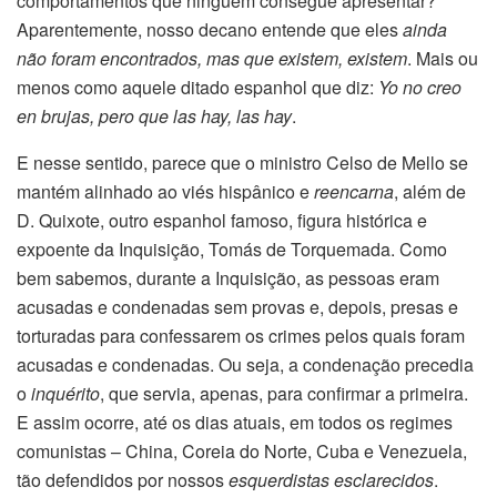
comportamentos que ninguém consegue apresentar?
Aparentemente, nosso decano entende que eles
ainda
não foram encontrados, mas que existem, existem
. Mais ou
menos como aquele ditado espanhol que diz:
Yo no creo
en brujas, pero que las hay, las hay
.
E nesse sentido, parece que o ministro Celso de Mello se
mantém alinhado ao viés hispânico e
reencarna
, além de
D. Quixote, outro espanhol famoso, figura histórica e
expoente da Inquisição, Tomás de Torquemada. Como
bem sabemos, durante a Inquisição, as pessoas eram
acusadas e condenadas sem provas e, depois, presas e
torturadas para confessarem os crimes pelos quais foram
acusadas e condenadas. Ou seja, a condenação precedia
o
inquérito
, que servia, apenas, para confirmar a primeira.
E assim ocorre, até os dias atuais, em todos os regimes
comunistas – China, Coreia do Norte, Cuba e Venezuela,
tão defendidos por nossos
esquerdistas esclarecidos
.