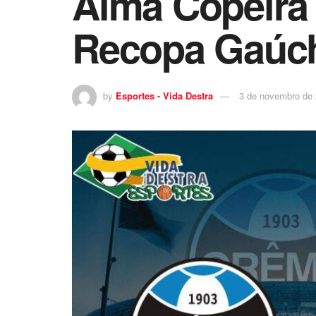
Alma Copeira 
Recopa Gaúc
by
Esportes - Vida Destra
3 de novembro de