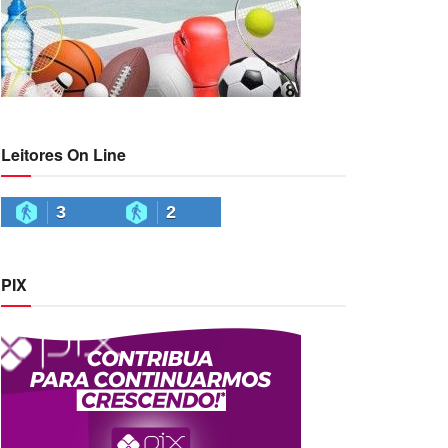
Leitores On Line
3
2
PIX