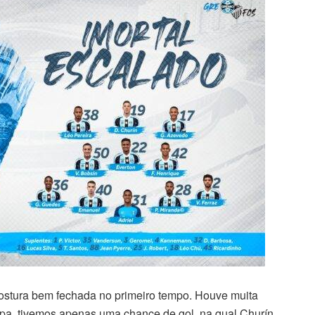
stura bem fechada no primeiro tempo. Houve muita
tapa, tivemos apenas uma chance de gol, na qual Churín