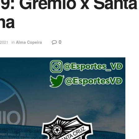
9: Grêmio x Santa
ha
0
 2021
in
Alma Copeira