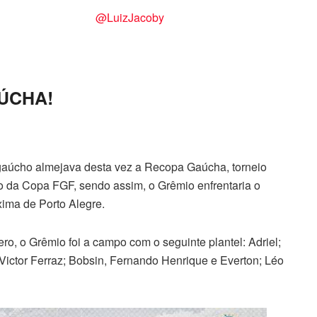
@LuizJacoby
ÚCHA!
or gaúcho almejava desta vez a Recopa Gaúcha, torneio
 da Copa FGF, sendo assim, o Grêmio enfrentaria o
xima de Porto Alegre.
o, o Grêmio foi a campo com o seguinte plantel: Adriel;
ictor Ferraz; Bobsin, Fernando Henrique e Everton; Léo