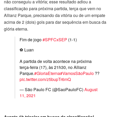
não conseguiu a vitória; esse resultado adiou a
classificação para próxima partida, terça que vem no
Allianz Parque, precisando da vitória ou de um empate
acima de 2 (dois) gols para dar sequência em busca da
glória eterna.
Fim de jogo
#SPFCxSEP
(1-1)
⚽ Luan
A partida de volta acontece na próxima
terça-feira (17), às 21h30, no Allianz
Parque.
#GloriaEterna
#VamosSãoPaulo
??
pic.twitter.com/z5bupTr6mQ
— São Paulo FC (@SaoPauloFC)
August
11, 2021
Avante óh tricolor em busca da classificação!