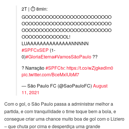
2T | ⏱ 8min:
GOOOOOOOOOOOOOOOOOOOOOOOOO
OOOOOOOOOOOOOOOOOOOOOOOOOO
OOOOOOOOOOOOOOOOOOOOOOOOOO
OOOOOOOOOOOOOL!
LUAAAAAAAAAAAAAANNNNN
#SPFCxSEP
(1-
0)
#GloriaEterna
#VamosSãoPaulo
??
?️ Narração
#SPFCtv
:
https://t.co/wZjgkedlm0
pic.twitter.com/BceMxlUbM7
— São Paulo FC (@SaoPauloFC)
August
11, 2021
Com o gol, o São Paulo passa a administrar melhor a
partida, e com tranquilidade o time toque bem a bola, e
consegue criar uma chance muito boa de gol com o Liziero
– que chuta por cima e desperdiça uma grande