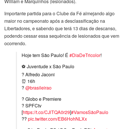
William e Marquinhos (lesionados).
Importante partida para o Clube da Fé almejando algo
maior no campeonato após a desclassificação na
Libertadores, e sabendo que terá 13 dias de descanso,
podendo cessar essa sequência de lesionados que vem
ocorrendo.
Hoje tem São Paulo! É
#DiaDeTricolor
!
⚽ Juventude x São Paulo
? Alfredo Jaconi
⏰ 16h
?
@brasileirao
? Globo e Premiere
?️ SPFCtv
[
https://t.co/CJlTQA0r29
]
#VamosSãoPaulo
??
pic.twitter.com/EB6HohNLXx