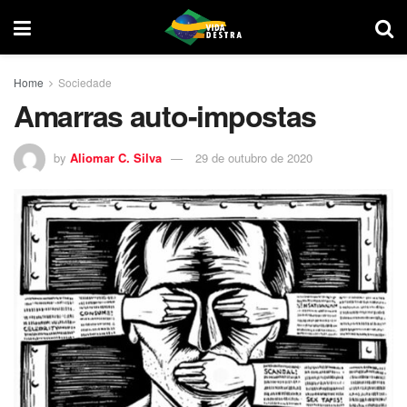
Home
Sociedade
Amarras auto-impostas
by
Aliomar C. Silva
29 de outubro de 2020