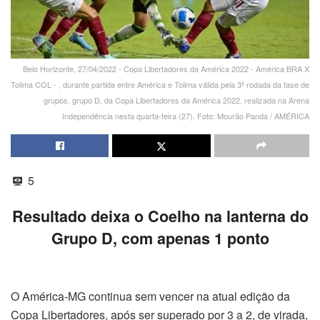
Belo Horizonte, 27/04/2022 - Copa Libertadores da América 2022 - América BRA X
Tolima COL - , durante partida entre América e Tolima válida pela 3ª rodada da fase de
grupos, grupo D, da Copa Libertadores da América 2022, realizada na Arena
Independência nesta quarta-feira (27). Foto: Mourão Panda / AMÉRICA
5
Resultado deixa o Coelho na lanterna do
Grupo D, com apenas 1 ponto
O América-MG continua sem vencer na atual edição da
Copa Libertadores, após ser superado por 3 a 2, de virada,