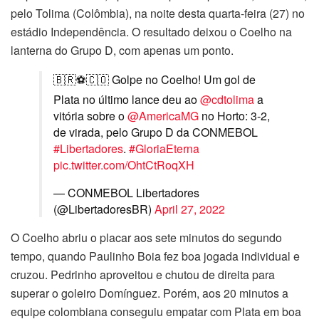
pelo Tolima (Colômbia), na noite desta quarta-feira (27) no
estádio Independência. O resultado deixou o Coelho na
lanterna do Grupo D, com apenas um ponto.
🇧🇷⚽🇨🇴 Golpe no Coelho! Um gol de
Plata no último lance deu ao
@cdtolima
a
vitória sobre o
@AmericaMG
no Horto: 3-2,
de virada, pelo Grupo D da CONMEBOL
#Libertadores
.
#GloriaEterna
pic.twitter.com/OhtCtRoqXH
— CONMEBOL Libertadores
(@LibertadoresBR)
April 27, 2022
O Coelho abriu o placar aos sete minutos do segundo
tempo, quando Paulinho Boia fez boa jogada individual e
cruzou. Pedrinho aproveitou e chutou de direita para
superar o goleiro Domínguez. Porém, aos 20 minutos a
equipe colombiana conseguiu empatar com Plata em boa