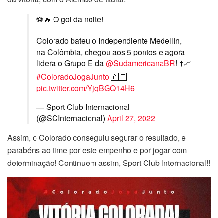
⚽️🔥 O gol da noite!
Colorado bateu o Independiente Medellín,
na Colômbia, chegou aos 5 pontos e agora
lidera o Grupo E da
@SudamericanaBR
! ⬆️📈
#ColoradoJogaJunto
🇦🇹
pic.twitter.com/YjqBGQ14H6
— Sport Club Internacional
(@SCInternacional)
April 27, 2022
Assim, o Colorado conseguiu segurar o resultado, e
parabéns ao time por este empenho e por jogar com
determinação! Continuem assim, Sport Club Internacional!!