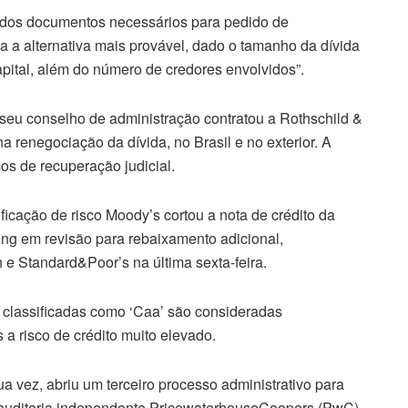
o dos documentos necessários para pedido de
a a alternativa mais provável, dado o tamanho da dívida
pital, além do número de credores envolvidos”.
eu conselho de administração contratou a Rothschild &
 renegociação da dívida, no Brasil e no exterior. A
sos de recuperação judicial.
icação de risco Moody’s cortou a nota de crédito da
ing em revisão para rebaixamento adicional,
 Standard&Poor’s na última sexta-feira.
 classificadas como ‘Caa’ são consideradas
 a risco de crédito muito elevado.
a vez, abriu um terceiro processo administrativo para
de auditoria independente PricewaterhouseCoopers (PwC),