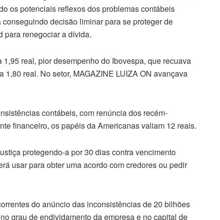
do os potenciais reflexos dos problemas contábeis
onseguindo decisão liminar para se proteger de
 para renegociar a dívida.
a 1,95 real, pior desempenho do
Ibovespa
, que recuava
 a 1,80 real. No setor, MAGAZINE LUIZA ON avançava
onsistências contábeis, com renúncia dos recém-
te financeiro, os papéis da Americanas valiam 12 reais.
ustiça protegendo-a por 30 dias contra vencimento
derá usar para obter uma acordo com credores ou pedir
correntes do anúncio das inconsistências de 20 bilhões
r no grau de endividamento da empresa e no capital de