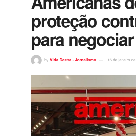
Americanas d
proteção cont
para negociar
by
Vida Destra - Jornalismo
16 de janeiro d