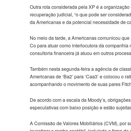
Outra rota considerada pela XP é a organizaçã
recuperação judicial, “o que pode ser considerad
da Americanas e da potencial necessidade de ca
No meio da tarde, a Americanas comunicou que s
Co para atuar como interlocutora da companhia na
consultoria financeira já atuou em outros proces
Também nesta segunda-feira a agência de classif
Americanas de ‘Ba2’ para ‘Caa3’ e colocou o rat
acompanhando o movimento de suas pares Fitch e
De acordo com a escala da Moody’s, obrigações
especulativas com baixo posição e estão sujeitas
A Comissão de Valores Mobiliários (CVM), por su
investigar o rombo contábil, incluindo a firma 