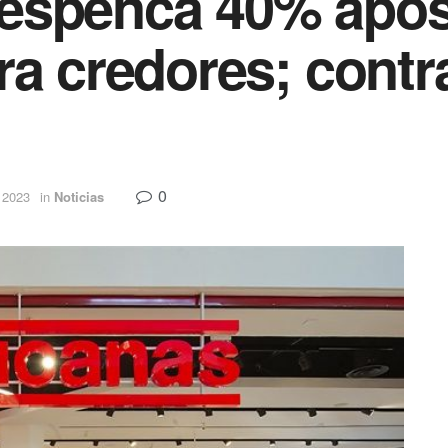
espenca 40% após
ra credores; contr
0
e 2023
in
Noticias