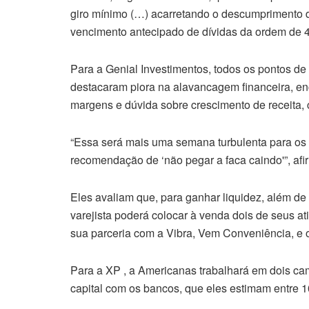
giro mínimo (…) acarretando o descumprimento d
vencimento antecipado de dívidas da ordem de 40
Para a Genial Investimentos, todos os pontos de 
destacaram piora na alavancagem financeira, en
margens e dúvida sobre crescimento de receita, 
“Essa será mais uma semana turbulenta para os 
recomendação de ‘não pegar a faca caindo'”, af
Eles avaliam que, para ganhar liquidez, além de 
varejista poderá colocar à venda dois de seus at
sua parceria com a Vibra, Vem Conveniência, e o H
Para a XP , a Americanas trabalhará em dois ca
capital com os bancos, que eles estimam entre 10