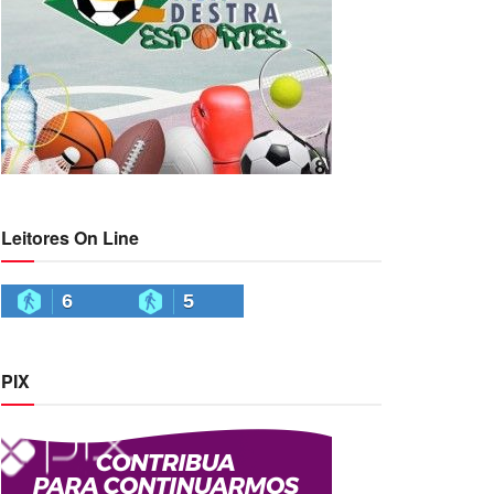
Leitores On Line
6
5
PIX