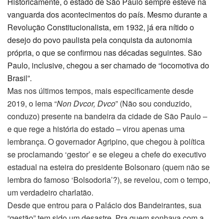
Historicamente, o estado de São Paulo sempre esteve na
vanguarda dos acontecimentos do país. Mesmo durante a
Revolução Constitucionalista, em 1932, já era nítido o
desejo do povo paulista pela conquista da autonomia
própria, o que se confirmou nas décadas seguintes. São
Paulo, inclusive, chegou a ser chamado de “locomotiva do
Brasil”.
Mas nos últimos tempos, mais especificamente desde
2019, o lema “
Non Dvcor, Dvco
” (Não sou conduzido,
conduzo) presente na bandeira da cidade de São Paulo –
e que rege a história do estado – virou apenas uma
lembrança. O governador Agripino, que chegou à política
se proclamando ‘gestor’ e se elegeu a chefe do executivo
estadual na esteira do presidente Bolsonaro (quem não se
lembra do famoso ‘Bolsodoria’?), se revelou, com o tempo,
um verdadeiro charlatão.
Desde que entrou para o Palácio dos Bandeirantes, sua
“gestão” tem sido um desastre. Pra quem sonhava com a