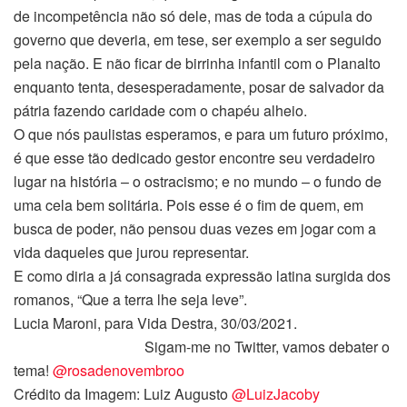
de incompetência não só dele, mas de toda a cúpula do
governo que deveria, em tese, ser exemplo a ser seguido
pela nação. E não ficar de birrinha infantil com o Planalto
enquanto tenta, desesperadamente, posar de salvador da
pátria fazendo caridade com o chapéu alheio.
O que nós paulistas esperamos, e para um futuro próximo,
é que esse tão dedicado gestor encontre seu verdadeiro
lugar na história – o ostracismo; e no mundo – o fundo de
uma cela bem solitária. Pois esse é o fim de quem, em
busca de poder, não pensou duas vezes em jogar com a
vida daqueles que jurou representar.
E como diria a já consagrada expressão latina surgida dos
romanos, “Que a terra lhe seja leve”.
Lucia Maroni, para Vida Destra, 30/03/2021.
Sigam-me no Twitter, vamos debater o
tema!
@rosadenovembroo
Crédito da Imagem: Luiz Augusto
@LuizJacoby