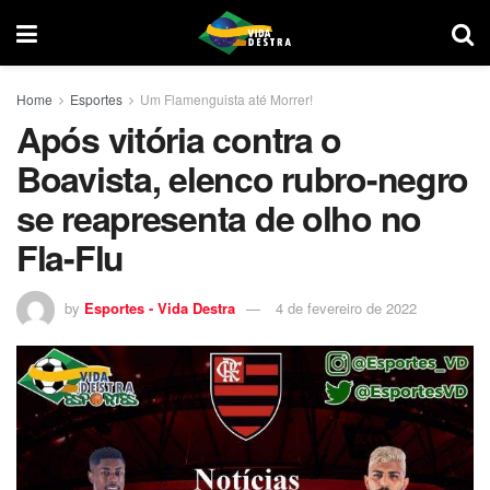
Home
Esportes
Um Flamenguista até Morrer!
Após vitória contra o
Boavista, elenco rubro-negro
se reapresenta de olho no
Fla-Flu
by
Esportes - Vida Destra
4 de fevereiro de 2022