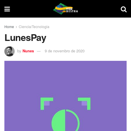
Home
Ciencia/Tecnologia
LunesPay
by
Nunes
9 de novembro de 2020