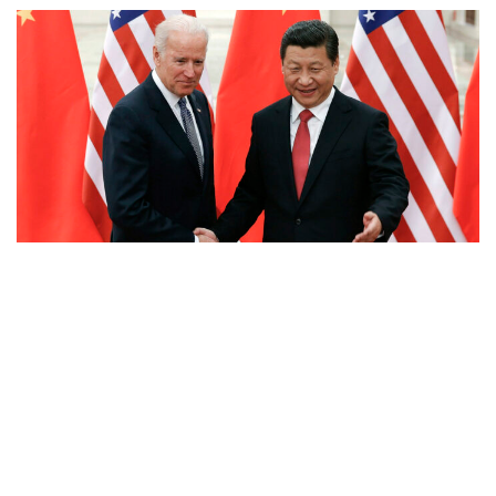
Chinese President Xi Jinping (R) shakes hands with U.S. Vice President Joe Biden (L)
inside the Great Hall of the People in Beijing December 4, 2013. REUTERS/Lintao
Zhang/Pool (CHINA - Tags: POLITICS)
7
O início do mês de novembro foi marcado por um evento
que vai decidir o futuro do mundo: as eleições norte-