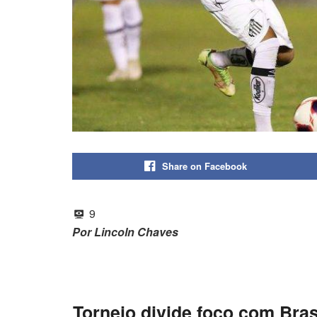
Share on Facebook
9
Por Lincoln Chaves
Torneio divide foco com Bras