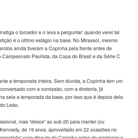
stiga o torcedor e o leva a perguntar: quando verei tal
etição é o último estágio na base. No Mirassol, mesmo
otos ainda tiveram a Copinha pela frente antes de
do Campeonato Paulista, da Copa do Brasil e da Série C
urante a temporada inteira. Sem dúvida, a Copinha tem um
conversado com a comissão, com a diretoria, [é
nha sela a temporada da base, por isso que é depois dela
do Leão.
ofissional, mas “desce” ao sub-20 para manter (ou
n Kennedy, de 19 anos, aproveitado em 22 ocasiões no
prestado” para disputa da Copinha antes de reintegrar o