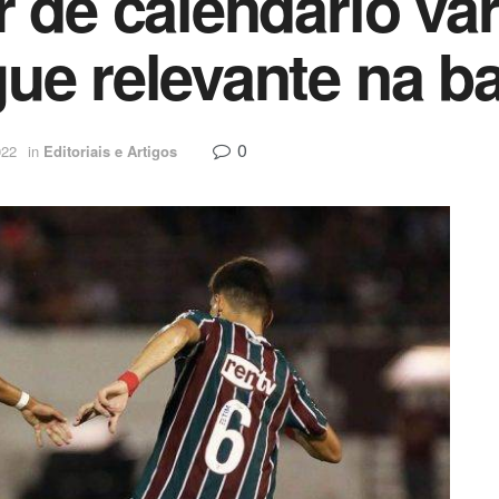
r de calendário va
ue relevante na b
0
022
in
Editoriais e Artigos