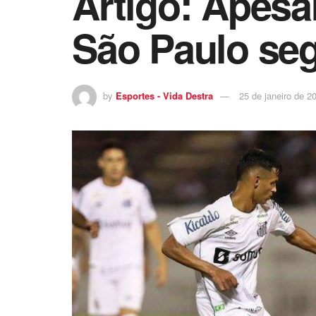
Artigo: Apesa
São Paulo seg
by
Esportes - Vida Destra
25 de janeiro de 2