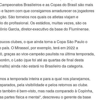
Campeonatos Brasileiros e as Copas do Brasil são mais
o e fazem com que consigamos amadurecer os jogadores
ição. São torneios nos quais os atletas viajam e
 do profissional. Os estádios, muitas vezes, são os
nio Garcia, diretor-executivo da base do Fluminense.
poucos clubes, o que ainda torna a Copa São Paulo o
 país. O Mirassol, por exemplo, terá em 2022 a
0, graças ao vice-campeão paulista na última temporada,
rém, o Leão (que foi até as quartas de final desta
ltis) ainda não estará no Brasileiro da categoria.
os a temporada inteira e para a qual nos planejamos,
arados, pela visibilidade e pelos retornos ao clube.
ue também é bem-visto, mas nada comparado à Copinha,
s partes física e mental”, descreveu o gerente da base