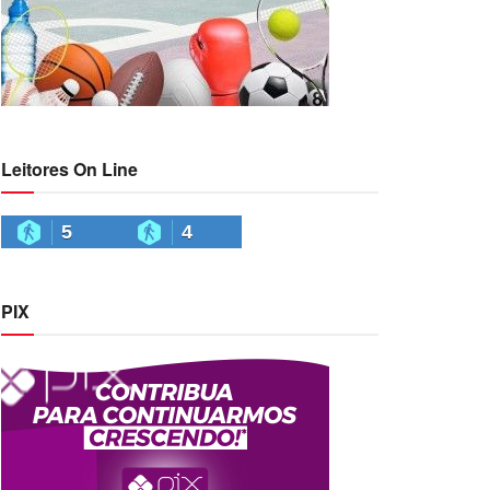
Leitores On Line
5
4
PIX