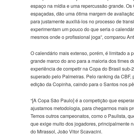
espaço na mídia e uma repercussão grande. Os 
espaçadas, dão uma ótima margem de avaliaçã
para justamente auxiliá-los no processo de trans
experimentam um pouco do que seria o calendário
mesmos onde o profissional joga”, comparou Antô
O calendário mais extenso, porém, é limitado a 
grande marco do ano para a maioria dos times do
experiência de competir na Copa do Brasil sub-2
superado pelo Palmeiras. Pelo ranking da CBF, po
edição da Copinha, caindo para o Santos nos pêna
“[A Copa São Paulo] é a competição que esperam
ajustamos metodologia, para chegarmos mais prep
Temos outros campeonatos, como o Paulista, q
que exige muito dos jogadores, principalmente na
do Mirassol, João Vitor Scavacini.