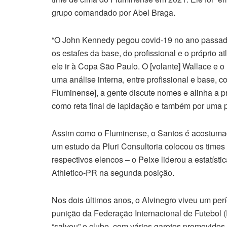
grupo comandado por Abel Braga.
“O John Kennedy pegou covid-19 no ano passad
os estafes da base, do profissional e o próprio 
ele ir à Copa São Paulo. O [volante] Wallace e 
uma análise interna, entre profissional e base, 
Fluminense], a gente discute nomes e alinha a
como reta final de lapidação e também por uma pe
Assim como o Fluminense, o Santos é acostumad
um estudo da Pluri Consultoria colocou os times
respectivos elencos – o Peixe liderou a estatíst
Athletico-PR na segunda posição.
Nos dois últimos anos, o Alvinegro viveu um perí
punição da Federação Internacional de Futebol (F
“salvou” o clube, com vários garotos promovidos