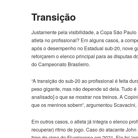
Transição
Justamente pela visibilidade, a Copa São Paulo in
atleta no profissional? Em alguns casos, a comp
após o desempenho no Estadual sub-20, nove gar
reforçarem o elenco principal para as disputas 
do Campeonato Brasileiro.
“A transição do sub-20 ao profissional é feita d
peso gigante, mas não depende só dela. Tudo é 
analisado] o que se mostrar nos treinos. A Copi
que os meninos sobem”, argumentou Scavacini, 
Em outros casos, o atleta já integra o elenco pr
recuperar) ritmo de jogo. Caso do atacante Joh
time de cima do Fluminense em 2021. Ele foi “em