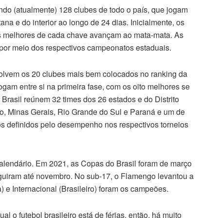
ndo (atualmente) 128 clubes de todo o país, que jogam
ana e do interior ao longo de 24 dias. Inicialmente, os
ois melhores de cada chave avançam ao mata-mata. As
por meio dos respectivos campeonatos estaduais.
nvolvem os 20 clubes mais bem colocados no ranking da
ogam entre si na primeira fase, com os oito melhores se
o Brasil reúnem 32 times dos 26 estados e do Distrito
ro, Minas Gerais, Rio Grande do Sul e Paraná e um de
s definidos pelo desempenho nos respectivos torneios
alendário. Em 2021, as Copas do Brasil foram de março
seguiram até novembro. No sub-17, o Flamengo levantou a
) e Internacional (Brasileiro) foram os campeões.
 o futebol brasileiro está de férias, então, há muito