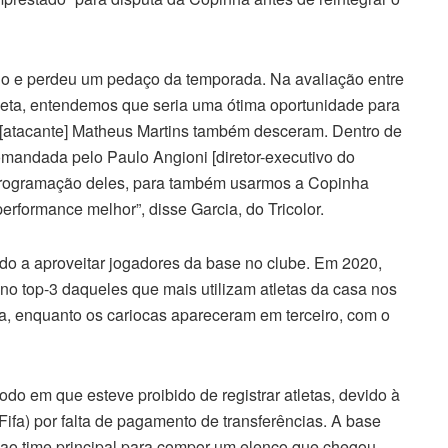
o e perdeu um pedaço da temporada. Na avaliação entre
atleta, entendemos que seria uma ótima oportunidade para
o [atacante] Matheus Martins também desceram. Dentro de
comandada pelo Paulo Angioni [diretor-executivo do
 programação deles, para também usarmos a Copinha
rformance melhor”, disse Garcia, do Tricolor.
o a aproveitar jogadores da base no clube. Em 2020,
 no top-3 daqueles que mais utilizam atletas da casa nos
ica, enquanto os cariocas apareceram em terceiro, com o
odo em que esteve proibido de registrar atletas, devido à
ifa) por falta de pagamento de transferências. A base
 ao time principal para compor um elenco que chegou,