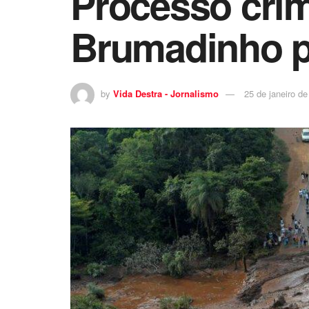
Processo crim
Brumadinho po
by
Vida Destra - Jornalismo
25 de janeiro d