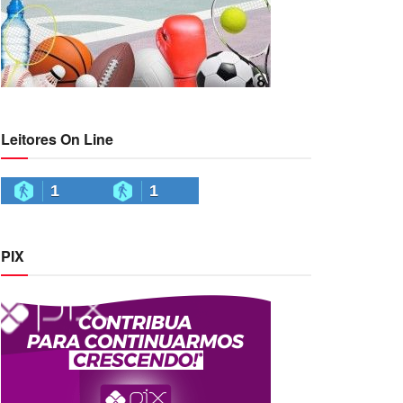
Leitores On Line
1
1
PIX