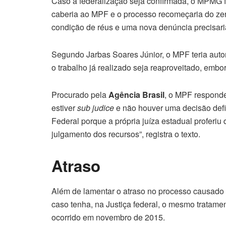
Caso a federalização seja confirmada, o MPMG f
caberia ao MPF e o processo recomeçaria do zer
condição de réus e uma nova denúncia precisari
Segundo Jarbas Soares Júnior, o MPF teria aut
o trabalho já realizado seja reaproveitado, embo
Procurado pela
Agência Brasil
, o MPF responde
estiver
sub judice
e não houver uma decisão defin
Federal porque a própria juíza estadual proferiu
julgamento dos recursos”, registra o texto.
Atraso
Além de lamentar o atraso no processo causado 
caso tenha, na Justiça federal, o mesmo tratam
ocorrido em novembro de 2015.