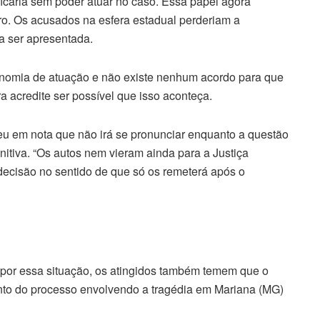
icaria sem poder atuar no caso. Essa papel agora
o. Os acusados na esfera estadual perderiam a
a ser apresentada.
onomia de atuação e não existe nenhum acordo para que
ra acredite ser possível que isso aconteça.
u em nota que não irá se pronunciar enquanto a questão
itiva. “Os autos nem vieram ainda para a Justiça
 decisão no sentido de que só os remeterá após o
por essa situação, os atingidos também temem que o
ento do processo envolvendo a tragédia em Mariana (MG)