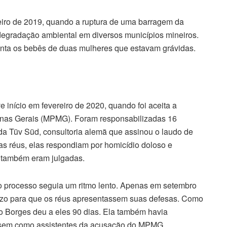
eiro de 2019, quando a ruptura de uma barragem da
degradação ambiental em diversos municípios mineiros.
onta os bebês de duas mulheres que estavam grávidas.
e início em fevereiro de 2020, quando foi aceita a
Minas Gerais (MPMG). Foram responsabilizadas 16
da Tüv Süd, consultoria alemã que assinou o laudo de
as réus, elas respondiam por homicídio doloso e
s também eram julgadas.
o processo seguia um ritmo lento. Apenas em setembro
razo para que os réus apresentassem suas defesas. Como
o Borges deu a eles 90 dias. Ela também havia
assem como assistentes da acusação do MPMG.