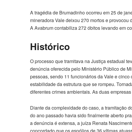
A tragédia de Brumadinho ocorreu em 25 de jan
mineradora Vale deixou 270 mortos e provocou 
A Avabrum contabiliza 272 óbitos levando em c
Histórico
O processo que tramitava na Justiça estadual tev
denúncia oferecida pelo Ministério Público de 
pessoas, sendo 11 funcionários da Vale e cinco 
estabilidade da estrutura que se rompeu. Tornad
diferentes crimes ambientais. As duas empresa
Diante da complexidade do caso, a tramitação d
do ano passado havia sido finalmente aberto p
a denúncia é extensa, a juíza Renata Nasciment
concordado que os espólios de 36 vítimas atu