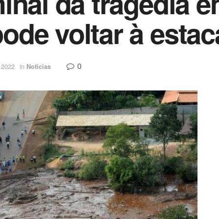
inal da tragédia 
de voltar à estac
0
e 2022
in
Noticias