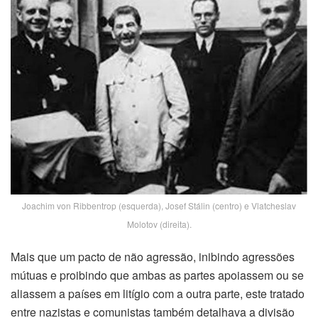
Joachim von Ribbentrop (esquerda), Josef Stálin (centro) e Vlatcheslav
Molotov (direita).
Mais que um pacto de não agressão, inibindo agressões
mútuas e proibindo que ambas as partes apoiassem ou se
aliassem a países em litígio com a outra parte, este tratado
entre nazistas e comunistas também detalhava a divisão