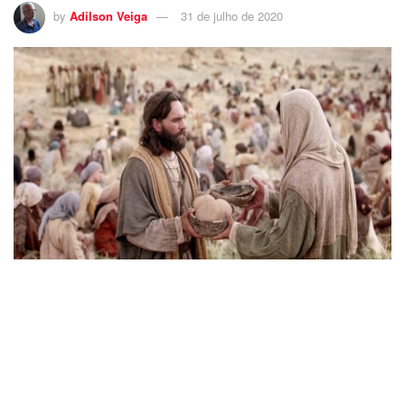
by
Adilson Veiga
31 de julho de 2020
11
No dia 27 de julho de 2020 o defensor da Teologia da
Libertação e militante socialista,
Leonardo Boff,
muito
bem descrito pelo amigo
Lívio Oliveira
nesse excelente