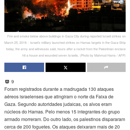
Fire and smoke below above buildings in Gaza City during reported Israeli strikes on
March 25, 2019. - Israel's military launched strikes on Hamas targets in the Gaza Strip
today, the army and witnesses said, hours after a rocket from the Palestinian enclave
hit a house and wounded seven Israelis. (Photo by Mahmud Hams / AFP)
9
Foram registrados durante a madrugada 130 ataques
aéreos israelenses que atingiram o norte da Faixa de
Gaza. Segundo autoridades judaicas, os alvos eram
núcleos do Hamas. Pelo menos 15 integrantes do grupo
armado morreram. Do outro lado, os palestinos dispararam
cerca de 200 foguetes. Os ataques deixaram mais de 20