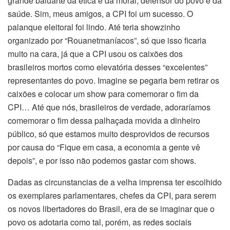
grande baluarte da ética e da moral, defensor do povo e da
saúde. Sim, meus amigos, a CPI foi um sucesso. O
palanque eleitoral foi lindo. Até teria showzinho
organizado por “Rouanetmaníacos”, só que isso ficaria
muito na cara, já que a CPI usou os caixões dos
brasileiros mortos como elevatória desses “excelentes”
representantes do povo. Imagine se pegaria bem retirar os
caixões e colocar um show para comemorar o fim da
CPI… Até que nós, brasileiros de verdade, adoraríamos
comemorar o fim dessa palhaçada movida a dinheiro
público, só que estamos muito desprovidos de recursos
por causa do “Fique em casa, a economia a gente vê
depois”, e por isso não podemos gastar com shows.
Dadas as circunstancias de a velha imprensa ter escolhido
os exemplares parlamentares, chefes da CPI, para serem
os novos libertadores do Brasil, era de se imaginar que o
povo os adotaria como tal, porém, as redes sociais