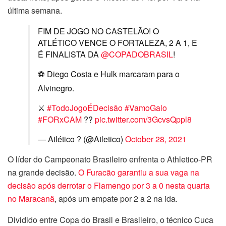
última semana.
FIM DE JOGO NO CASTELÃO! O
ATLÉTICO VENCE O FORTALEZA, 2 A 1, E
É FINALISTA DA
@COPADOBRASIL
!
⚽️ Diego Costa e Hulk marcaram para o
Alvinegro.
⚔️
#TodoJogoÉDecisão
#VamoGalo
#FORxCAM
??️
pic.twitter.com/3GcvsQppl8
— Atlético ? (@Atletico)
October 28, 2021
O líder do Campeonato Brasileiro enfrenta o Athletico-PR
na grande decisão.
O Furacão garantiu a sua vaga na
decisão após derrotar o Flamengo por 3 a 0 nesta quarta
no Maracanã
, após um empate por 2 a 2 na ida.
Dividido entre Copa do Brasil e Brasileiro, o técnico Cuca