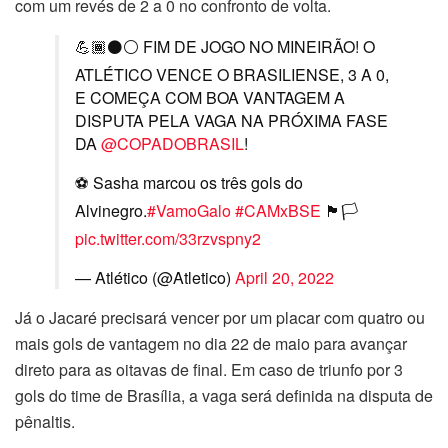
com um revés de 2 a 0 no confronto de volta.
💪🏾⚫⚪ FIM DE JOGO NO MINEIRÃO! O
ATLÉTICO VENCE O BRASILIENSE, 3 A 0,
E COMEÇA COM BOA VANTAGEM A
DISPUTA PELA VAGA NA PRÓXIMA FASE
DA
@COPADOBRASIL
!
⚽️ Sasha marcou os três gols do
Alvinegro.
#VamoGalo
#CAMxBSE
🏴🏳️
pic.twitter.com/33rzvspny2
— Atlético (@Atletico)
April 20, 2022
Já o Jacaré precisará vencer por um placar com quatro ou
mais gols de vantagem no dia 22 de maio para avançar
direto para as oitavas de final. Em caso de triunfo por 3
gols do time de Brasília, a vaga será definida na disputa de
pênaltis.