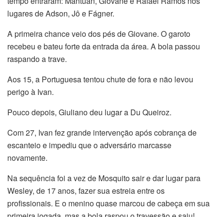
tempo entraram: Mantuan, Giovane e Rafael Ramos nos
lugares de Adson, Jô e Fágner.
A primeira chance veio dos pés de Giovane. O garoto
recebeu e bateu forte da entrada da área. A bola passou
raspando a trave.
Aos 15, a Portuguesa tentou chute de fora e não levou
perigo à Ivan.
Pouco depois, Giuliano deu lugar a Du Queiroz.
Com 27, Ivan fez grande intervenção após cobrança de
escanteio e impediu que o adversário marcasse
novamente.
Na sequência foi a vez de Mosquito sair e dar lugar para
Wesley, de 17 anos, fazer sua estreia entre os
profissionais. E o menino quase marcou de cabeça em sua
primeira jogada, mas a bola raspou o travessão e saiu!