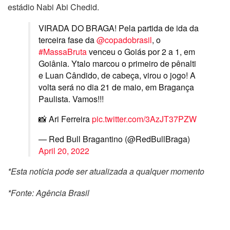
estádio Nabi Abi Chedid.
VIRADA DO BRAGA! Pela partida de ida da
terceira fase da
@copadobrasil
, o
#MassaBruta
venceu o Goiás por 2 a 1, em
Goiânia. Ytalo marcou o primeiro de pênalti
e Luan Cândido, de cabeça, virou o jogo! A
volta será no dia 21 de maio, em Bragança
Paulista. Vamos!!!
📸 Ari Ferreira
pic.twitter.com/3AzJT37PZW
— Red Bull Bragantino (@RedBullBraga)
April 20, 2022
*Esta notícia pode ser atualizada a qualquer momento
*Fonte: Agência Brasil