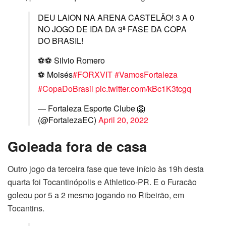
DEU LAION NA ARENA CASTELÃO! 3 A 0
NO JOGO DE IDA DA 3ª FASE DA COPA
DO BRASIL!
⚽️⚽️ Silvio Romero
⚽️ Moisés
#FORXVIT
#VamosFortaleza
#CopaDoBrasil
pic.twitter.com/kBc1K3tcgq
— Fortaleza Esporte Clube 🦁
(@FortalezaEC)
April 20, 2022
Goleada fora de casa
Outro jogo da terceira fase que teve início às 19h desta
quarta foi Tocantinópolis e Athletico-PR. E o Furacão
goleou por 5 a 2 mesmo jogando no Ribeirão, em
Tocantins.