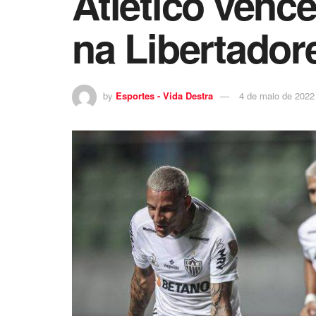
Atlético venc
na Libertador
by
Esportes - Vida Destra
4 de maio de 2022