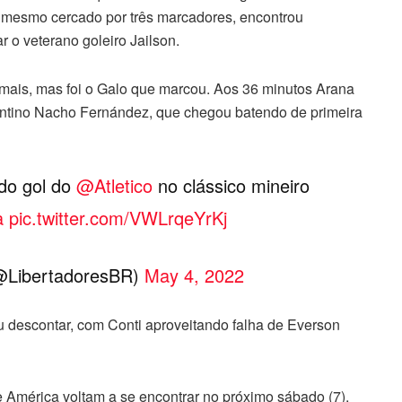
, mesmo cercado por três marcadores, encontrou
 o veterano goleiro Jailson.
mais, mas foi o Galo que marcou. Aos 36 minutos Arana
entino Nacho Fernández, que chegou batendo de primeira
do gol do
@Atletico
no clássico mineiro
a
pic.twitter.com/VWLrqeYrKj
LibertadoresBR)
May 4, 2022
 descontar, com Conti aproveitando falha de Everson
e América voltam a se encontrar no próximo sábado (7),