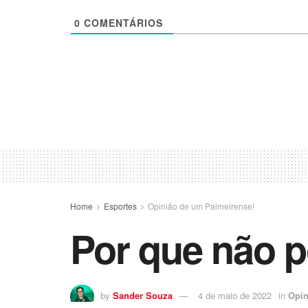
0
COMENTÁRIOS
Home
Esportes
Opinião de um Palmeirense!
Por que não p
by
Sander Souza
4 de maio de 2022
in
Opin