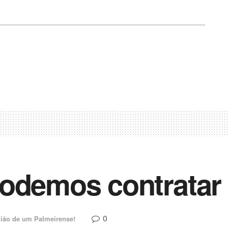
odemos contratar 
0
ião de um Palmeirense!