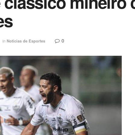
e clássico mineir
es
0
in
Notícias de Esportes