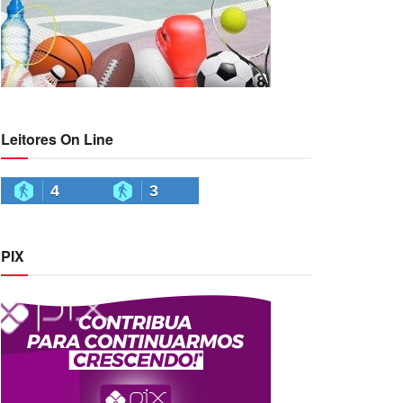
Leitores On Line
4
3
PIX