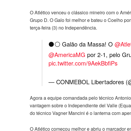
O Atlético venceu o clássico mineiro com o Amér
Grupo D. O Galo foi melhor e bateu o Coelho po
terça-feira (3) no Independência.
⚫️⚪️ Galão da Massa! O
@Atle
@AmericaMG
por 2-1, pelo 
pic.twitter.com/9AekBbfiPs
— CONMEBOL Libertadores (@
Agora a equipe comandada pelo técnico Antonio
vantagem sobre o Independiente del Valle (Equado
do técnico Vagner Mancini é o lanterna com ape
O Atlético começou melhor e abriu o marcador e