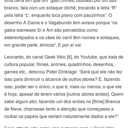
uma cena em que um “gato chinês, dublado por um ator
branco, fala com um sotaque clichê, trocando a letra “R”
pela letra “L”, enquanto toca piano com pauzinhos”. O
desenho A Dama e o Vagabundo tem avisos porque “os
gatos siameses Si e Am são percebidos como
estereotipados e os cães do canil têm nomes e sotaques,
em grande parte, étnicos”. E por aí vai.
Leonardo, do canal Geek Véio [6], do Youtube, que trata de
cultura popular, filmes, animes, quadrinhos, desenhos,
games etc., detonou Peter Dinklage: “Será que ele não fez
isso para diminuir o alcance de outros atores? E, fazendo
isso, poder ser o único, o que é, mais ou menos, o que ele
é hoje, apesar de terem vários [outros atores anões]. Quem
sabe algum ator, fazendo um dos anões no [filme] Branca
de Neve, chamasse tanto a atenção que começasse a
roubar os papeis que seriam naturalmente dados a ele?”