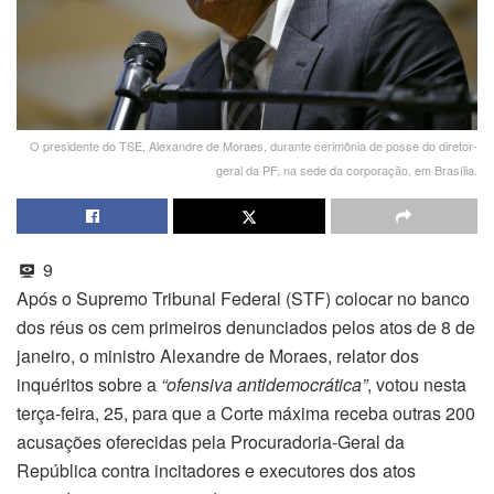
O presidente do TSE, Alexandre de Moraes, durante cerimônia de posse do diretor-
geral da PF, na sede da corporação, em Brasília.
9
Após o Supremo Tribunal Federal (STF) colocar no banco
dos réus os cem primeiros denunciados pelos atos de 8 de
janeiro, o ministro Alexandre de Moraes, relator dos
inquéritos sobre a
“ofensiva antidemocrática”
, votou nesta
terça-feira, 25, para que a Corte máxima receba outras 200
acusações oferecidas pela Procuradoria-Geral da
República contra incitadores e executores dos atos