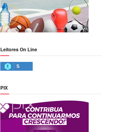
Leitores On Line
5
PIX