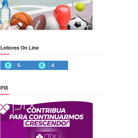
Leitores On Line
5
4
PIX