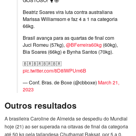
GOSTOSO! 🥊🤩
Beatriz Soares vira luta contra australiana
Marissa Williamsom e faz 4 a 1 na categoria
66kg.
Brasil avança para as quartas de final com
Juci Romeu (57kg),
@BFerreira60kg
(60kg),
Bia Soares (66kg) e Bynha Santos (70kg).
🇧🇷🇧🇷🇧🇷🇧🇷
pic.twitter.com/8D8IWPUm6B
— Conf. Bras. de Boxe (@cbboxe)
March 21,
2023
Outros resultados
A brasileira Caroline de Almeida se despediu do Mundial
hoje (21) ao ser superada na oitavas de final da categoria
até 50 kg pela tailandesa Chuthamat Raksat, por 5 a 0.