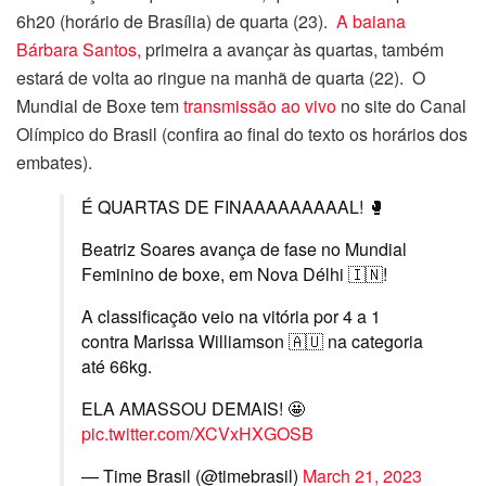
6h20 (horário de Brasília) de quarta (23).
A baiana
Bárbara Santos,
primeira a avançar às quartas, também
estará de volta ao ringue na manhã de quarta (22). O
Mundial de Boxe tem
transmissão ao vivo
no site do Canal
Olímpico do Brasil (confira ao final do texto os horários dos
embates).
É QUARTAS DE FINAAAAAAAAAL! 🥊
Beatriz Soares avança de fase no Mundial
Feminino de boxe, em Nova Délhi 🇮🇳!
A classificação veio na vitória por 4 a 1
contra Marissa Williamson 🇦🇺 na categoria
até 66kg.
ELA AMASSOU DEMAIS! 🤩
pic.twitter.com/XCVxHXGOSB
— Time Brasil (@timebrasil)
March 21, 2023