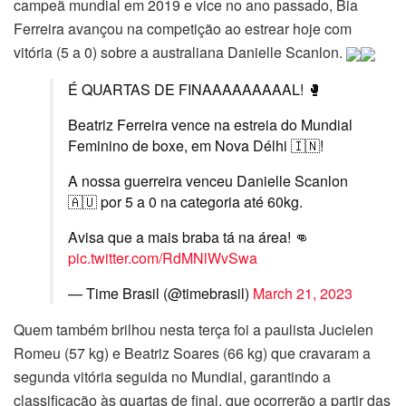
campeã mundial em 2019 e vice no ano passado, Bia
Ferreira avançou na competição ao estrear hoje com
vitória (5 a 0) sobre a australiana Danielle Scanlon.
É QUARTAS DE FINAAAAAAAAAL! 🥊
Beatriz Ferreira vence na estreia do Mundial
Feminino de boxe, em Nova Délhi 🇮🇳!
A nossa guerreira venceu Danielle Scanlon
🇦🇺 por 5 a 0 na categoria até 60kg.
Avisa que a mais braba tá na área! 👊
pic.twitter.com/RdMNlWvSwa
— Time Brasil (@timebrasil)
March 21, 2023
Quem também brilhou nesta terça foi a paulista Jucielen
Romeu (57 kg) e Beatriz Soares (66 kg) que cravaram a
segunda vitória seguida no Mundial, garantindo a
classificação às quartas de final, que ocorrerão a partir das