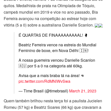
quilos. Medalhista de prata na Olimpíada de Tóquio,
campeã mundial em 2019 e vice no ano passado, Bia
Ferreira avançou na competição ao estrear hoje com
vitória (5 a 0) sobre a australiana Danielle Scanlon.
É QUARTAS DE FINAAAAAAAAAL! 🥊
Beatriz Ferreira vence na estreia do Mundial
Feminino de boxe, em Nova Délhi 🇮🇳!
A nossa guerreira venceu Danielle Scanlon
🇦🇺 por 5 a 0 na categoria até 60kg.
Avisa que a mais braba tá na área! 👊
pic.twitter.com/RdMNlWvSwa
— Time Brasil (@timebrasil)
March 21, 2023
Quem também brilhou nesta terça foi a paulista Jucielen
Romeu (57 kg) e Beatriz Soares (66 kg) que cravaram a