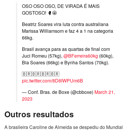
OSO OSO OSO, DE VIRADA É MAIS
GOSTOSO! 🥊🤩
Beatriz Soares vira luta contra australiana
Marissa Williamsom e faz 4 a 1 na categoria
66kg.
Brasil avança para as quartas de final com
Juci Romeu (57kg),
@BFerreira60kg
(60kg),
Bia Soares (66kg) e Bynha Santos (70kg).
🇧🇷🇧🇷🇧🇷🇧🇷
pic.twitter.com/8D8IWPUm6B
— Conf. Bras. de Boxe (@cbboxe)
March 21,
2023
Outros resultados
A brasileira Caroline de Almeida se despediu do Mundial