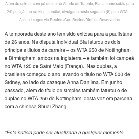
Além de estrear com pé direito no Aberto de Toronto, Bia também subiu para
24ª posição no ranking mundial, divulgado nesta segunda (8) pela WTA —
Action Images via Reuters/Carl Recine/Direitos Reservados
A temporada deste ano tem sido exitosa para a paulistana
de 26 anos. Na disputa individual Bia faturou os dois
principais títulos da carreira – os WTA 250 de Nottingham
e Birmingham, ambos na Inglaterra – e também foi campeã
no WTA 125 de Saint Malo (França). Nas duplas, a
brasileira começou o ano levando o título no WTA 500 de
Sidney, ao lado da cazaque Anna Danilina. Em junho
passado, além do título de simples também faturou o de
duplas no WTA 250 de Nottingham, desta vez em parceria
com a chinesa Shuai Zhang.
*Esta notícia pode ser atualizada a qualquer momento