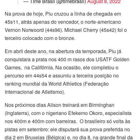
— Time Brasil (@timebrasil)
August 8, 2022
Na prova de hoje, Piu cruzou a linha de chegada em
45s11, atrás apenas do vencedor, o norte-americano
Vernon Norwoord (44s96). Michael Cherry (45s42) foi o
terceiro colocado com o bronze.
Em abril deste ano, na abertura da temporada, Piu já
conquistara a prata nos 400 m rasos dos USATF Golden
Games, na Califórnia. Na ocasião, ele completou o
percurso em 44s54 e assumiu a terceira posição no
ranking mundial da World Athletics (Federação
Internacional de Atletismo).
Nos próximos dias Alison treinará em Birminghan
(Inglaterra), com o nigeriano Efekemo Okoro, especialista
nos 400m e 400m com barreiras. O brasileiro só volta às
pistas em setembro: ele disputará sua prova preferida no
dia 2 em Bruxelas (Bélgica) e, no dia 8, na grande final da