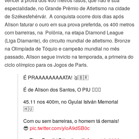
vencer a prova dos 400 metros rasos, que não é sua
especialidade, no Grande Prêmio de Atletismo na cidade
de Székesfehérvár. A conquista ocorre dois dias após
Alison faturar o ouro em sua prova preferida, os 400 metros
com barreiras, na Polônia, na etapa Diamond League
(Liga Diamante), do circuito mundial de atletismo. Bronze
na Olimpíada de Tóquio e campeão mundial no mês
passado, Alison segue invicto na temporada, a primeira do
ciclo olímpico para os Jogos de Paris.
É PRAAAAAAAAATA! 🥈🇧🇷
É de Alison dos Santos, O PIU 🏃🏾‍♂️
45.11 nos 400m, no Gyulai István Memorial
🇭🇺
Com ou sem barreiras, o homem tá demais!
😎
pic.twitter.com/yloA9dSB0c