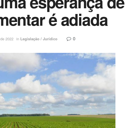
ma esperança de f
mentar é adiada
0
 de 2022
in
Legislação / Jurídico