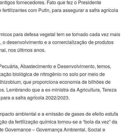
ntigos fornecedores. Fato que fez o Presidente
fertilizantes com Putin, para assegurar a safra agrícola
micos para defesa vegetal tem se tornado cada vez mais
sa, o desenvolvimento e a comercialização de produtos
mal, nos últimos anos.
 Pecuária, Abastecimento e Desenvolvimento, temos,
xação biológica de nitrogênio no solo por meio de
Rhizobium, que proporciona economia de bilhões de
s. Lembrando que a ex-ministra da Agricultura, Tereza
 para a safra agrícola 2022/2023.
impacto ambiental e a emissão de gases de efeito estufa
ão da fertilização química tornou-se a “bola da vez” da
te Governance – Governança Ambiental, Social e