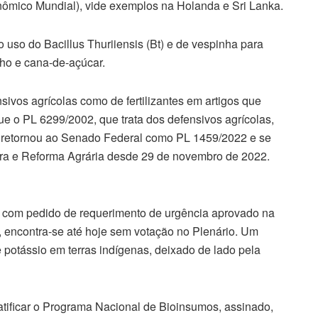
nômico Mundial), vide exemplos na Holanda e Sri Lanka.
 uso do Bacillus Thuriiensis (Bt) e de vespinha para
lho e cana-de-açúcar.
nsivos agrícolas como de fertilizantes em artigos que
que o PL 6299/2002, que trata dos defensivos agrícolas,
 retornou ao Senado Federal como PL 1459/2022 e se
ura e Reforma Agrária desde 29 de novembro de 2022.
es, com pedido de requerimento de urgência aprovado na
encontra-se até hoje sem votação no Plenário. Um
 potássio em terras indígenas, deixado de lado pela
atificar o Programa Nacional de Bioinsumos, assinado,