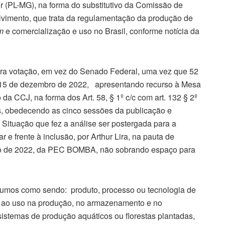
or (PL-MG), na forma do substitutivo da Comissão de
lvimento, que trata da regulamentação da produção de
m
e comercialização e uso no Brasil, conforme notícia da
para votação, em vez do Senado Federal, uma vez que 52
m 15 de dezembro de 2022, apresentando recurso à Mesa
da CCJ, na forma dos Art. 58, § 1º c/c com art. 132 § 2º
, obedecendo as cinco sessões da publicação e
ituação que fez a análise ser postergada para a
 e frente à inclusão, por Arthur Lira, na pauta de
mbro de 2022, da PEC BOMBA, não sobrando espaço para
oinsumos como sendo: produto, processo ou tecnologia de
o ao uso na produção, no armazenamento e no
istemas de produção aquáticos ou florestas plantadas,