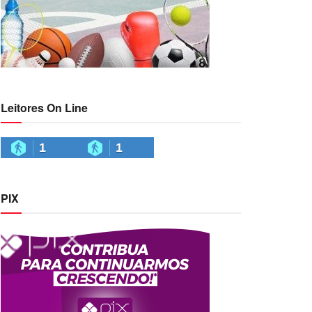
Leitores On Line
1
1
PIX