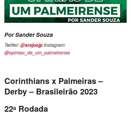
Por Sander Souza
Twitter:
@srsjoejp
Instagram:
@opiniao_de_um_palmeirense
Corinthians x Palmeiras –
Derby – Brasileirão 2023
22
ᵃ
Rodada