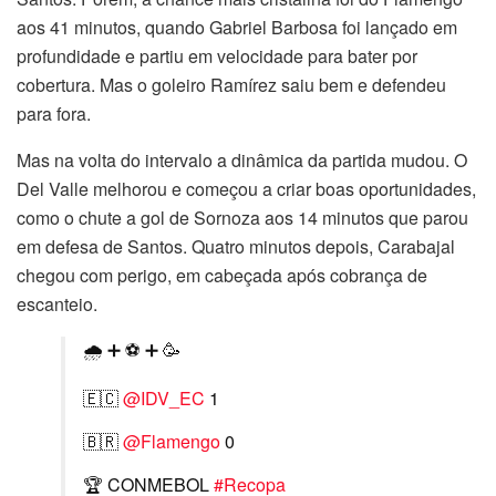
aos 41 minutos, quando Gabriel Barbosa foi lançado em
profundidade e partiu em velocidade para bater por
cobertura. Mas o goleiro Ramírez saiu bem e defendeu
para fora.
Mas na volta do intervalo a dinâmica da partida mudou. O
Del Valle melhorou e começou a criar boas oportunidades,
como o chute a gol de Sornoza aos 14 minutos que parou
em defesa de Santos. Quatro minutos depois, Carabajal
chegou com perigo, em cabeçada após cobrança de
escanteio.
🌧️ ➕ ⚽ ➕ 🥳
🇪🇨
@IDV_EC
1
🇧🇷
@Flamengo
0
🏆 CONMEBOL
#Recopa