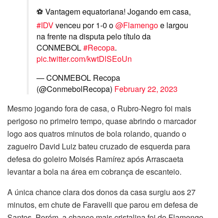
⚽ Vantagem equatoriana! Jogando em casa,
#IDV
venceu por 1-0 o
@Flamengo
e largou
na frente na disputa pelo título da
CONMEBOL
#Recopa
.
pic.twitter.com/kwtDlSEoUn
— CONMEBOL Recopa
(@ConmebolRecopa)
February 22, 2023
Mesmo jogando fora de casa, o Rubro-Negro foi mais
perigoso no primeiro tempo, quase abrindo o marcador
logo aos quatros minutos de bola rolando, quando o
zagueiro David Luiz bateu cruzado de esquerda para
defesa do goleiro Moisés Ramírez após Arrascaeta
levantar a bola na área em cobrança de escanteio.
A única chance clara dos donos da casa surgiu aos 27
minutos, em chute de Faravelli que parou em defesa de
Santos. Porém, a chance mais cristalina foi do Flamengo