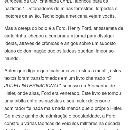
europeia da GM, chamada
OPEL
, fabricou para os
nazistas? Detonadores de minas terrestres, torpedos e
motores de avião. Tecnologia americana vejam vocês.
Mas a cereja do bolo é a Ford. Henry Ford, antissemita de
carteirinha, chegou a comprar um jornal para divulgar
ideias, através de crônicas e artigos sobre um suposto
plano de dominação que os judeus queriam impor ao
mundo.
Antes que digam que mais uma vez estou a mentir, estes
textos foram transformados em um livro chamado
“O
JUDEU INTERNACIONAL”
, sucesso na Alemanha de
Hitler, onde alias, Ford era venerado. Este livro se tornou
uma bíblia entre os nazistas e seu maior defensor e
admirador foi nada mais nada menos que o próprio Hitler.
Com este ganho de admiração e popularidade, a Ford
construiu várias fábricas de veículos militares na década