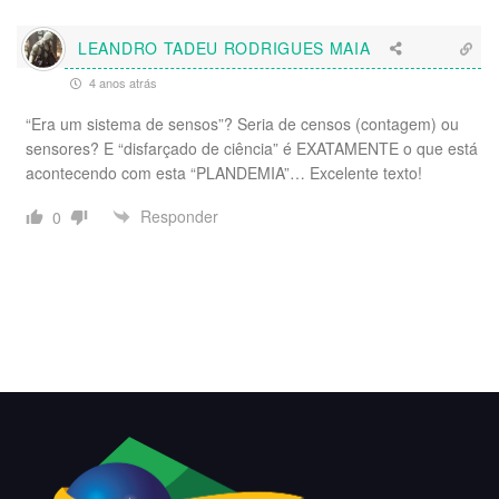
LEANDRO TADEU RODRIGUES MAIA
4 anos atrás
“Era um sistema de sensos”? Seria de censos (contagem) ou
sensores? E “disfarçado de ciência” é EXATAMENTE o que está
acontecendo com esta “PLANDEMIA”… Excelente texto!
Responder
0