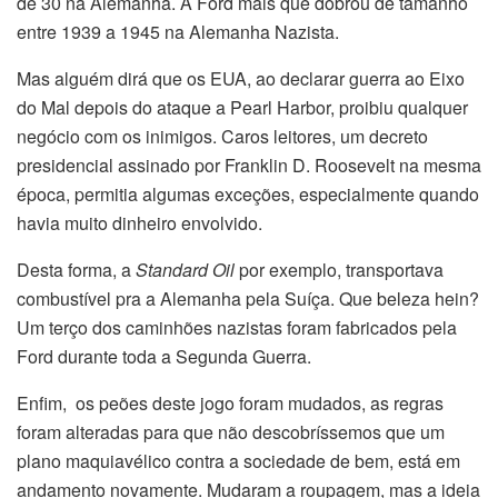
de 30 na Alemanha. A Ford mais que dobrou de tamanho
entre 1939 a 1945 na Alemanha Nazista.
Mas alguém dirá que os EUA, ao declarar guerra ao Eixo
do Mal depois do ataque a Pearl Harbor, proibiu qualquer
negócio com os inimigos. Caros leitores, um decreto
presidencial assinado por Franklin D. Roosevelt na mesma
época, permitia algumas exceções, especialmente quando
havia muito dinheiro envolvido.
Desta forma, a
Standard Oil
por exemplo, transportava
combustível pra a Alemanha pela Suíça. Que beleza hein?
Um terço dos caminhões nazistas foram fabricados pela
Ford durante toda a Segunda Guerra.
Enfim, os peões deste jogo foram mudados, as regras
foram alteradas para que não descobríssemos que um
plano maquiavélico contra a sociedade de bem, está em
andamento novamente. Mudaram a roupagem, mas a ideia