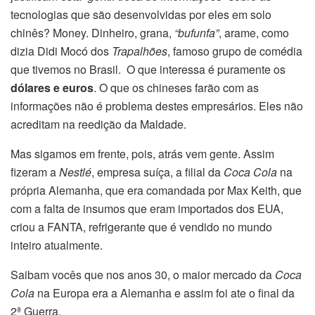
tecnologias que são desenvolvidas por eles em solo
chinês? Money. Dinheiro, grana,
“bufunfa”
, arame, como
dizia Didi Mocó dos
Trapalhões
, famoso grupo de comédia
que tivemos no Brasil. O que interessa é puramente os
dólares e euros
. O que os chineses farão com as
informações não é problema destes empresários. Eles não
acreditam na reedição da Maldade.
Mas sigamos em frente, pois, atrás vem gente. Assim
fizeram a
Nestlé
, empresa suíça, a filial da
Coca Cola
na
própria Alemanha, que era comandada por Max Keith, que
com a falta de insumos que eram importados dos EUA,
criou a FANTA, refrigerante que é vendido no mundo
inteiro atualmente.
Saibam vocês que nos anos 30, o maior mercado da
Coca
Cola
na Europa era a Alemanha e assim foi ate o final da
2ª Guerra.