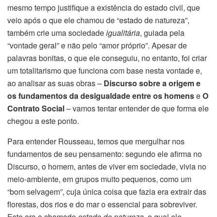
mesmo tempo justifique a existência do estado civil, que
veio após o que ele chamou de “estado de natureza”,
também crie uma sociedade
igualitária
, guiada pela
“vontade geral” e não pelo “amor próprio”. Apesar de
palavras bonitas, o que ele conseguiu, no entanto, foi criar
um totalitarismo que funciona com base nesta vontade e,
ao analisar as suas obras –
Discurso sobre a origem e
os fundamentos da desigualdade entre os homens
e
O
Contrato Social
– vamos tentar entender de que forma ele
chegou a este ponto.
Para entender Rousseau, temos que mergulhar nos
fundamentos de seu pensamento: segundo ele afirma no
Discurso, o homem, antes de viver em sociedade, vivia no
meio-ambiente, em grupos muito pequenos, como um
“bom selvagem”, cuja única coisa que fazia era extrair das
florestas, dos rios e do mar o essencial para sobreviver.
Este era o chamado
estado de natureza,
o qual ele