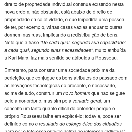
direito de propriedade individual continua existindo nesta
nova ordem, não obstante, está abaixo do direito de
propriedade da coletividade, o que impediria uma pessoa
de ter, por exemplo, várias casas vazias enquanto outras
dormem nas ruas, implicando a redistribuição de bens.
Note que a frase
“De cada qual, segundo sua capacidade;
a cada qual, segundo suas necessidades”
, muito atribuída
a Karl Marx, faz mais sentido se atribuída a Rousseau
.
Entretanto, para construir uma sociedade próxima da
perfeição, que conjugue os bons atributos do passado com
as inovações tecnológicas do presente, é necessário,
acima de tudo, construir um
novo homem
que não se guie
pelo amor-próprio, mas sim pela
vontade geral
, um
conceito um tanto quanto difícil de entender porque o
próprio Rousseau falha em explicá-lo; todavia, pode ser
definido como
o resultado do esforço ético dos cidadãos
para pôr o interesse público acima do interesse individual
.