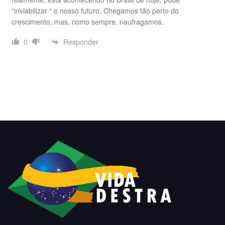
“inviabilizar “ o nosso futuro. Chegamos tão perto do
crescimento, mas, como sempre, naufragamos.
Responder
0