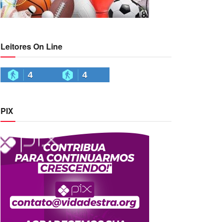
Leitores On Line
4
4
PIX