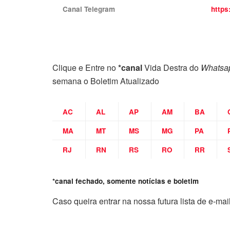
Canal Telegram
https
Clique e Entre no
*canal
Vida Destra do
Whatsa
semana o Boletim Atualizado
AC
AL
AP
AM
BA
MA
MT
MS
MG
PA
RJ
RN
RS
RO
RR
*canal fechado, somente notícias e boletim
Caso queira entrar na nossa futura lista de e-mai