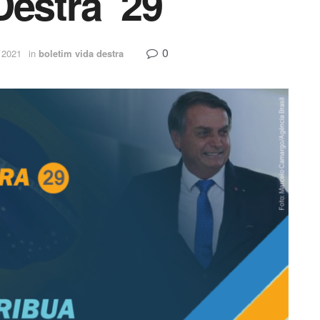
Destra 29
0
e 2021
in
boletim vida destra