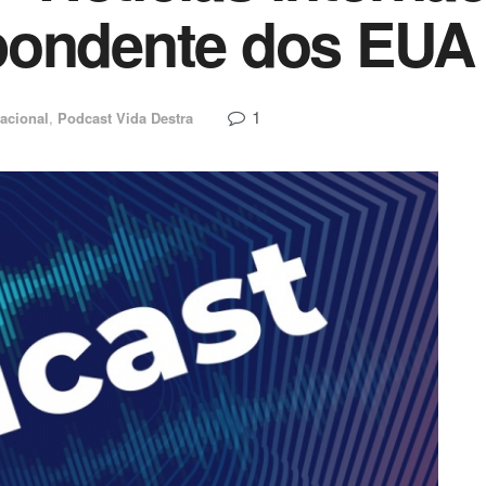
pondente dos EUA
1
nacional
,
Podcast Vida Destra