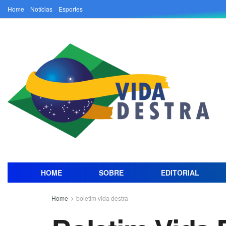
Home
Notícias
Esportes
HOME
SOBRE
EDITORIAL
Home
boletim vida destra