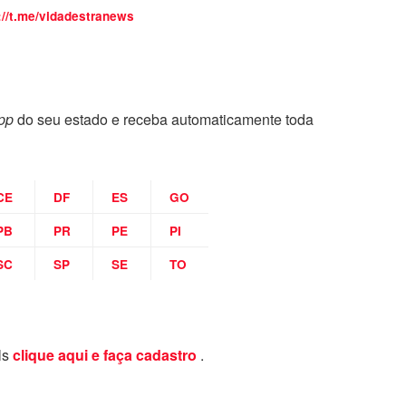
://t.me/vidadestranews
pp
do seu estado e receba automaticamente toda
CE
DF
ES
GO
PB
PR
PE
PI
SC
SP
SE
TO
ls
clique aqui e faça cadastro
.