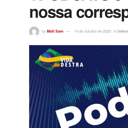
nossa corres
by
Mell Sam
14 de outubro de 2020
in
Inter