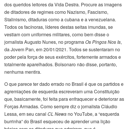
dos queridos leitores da Vida Destra. Procure as imagens
de ditadores de regimes como Nazismo, Fascismo,
Stalinismo, ditaduras como a cubana e a venezuelana.
Todos os facínoras, líderes destas seitas imundas, se
vestiam com uniformes militares, como bem disse o
jornalista Augusto Nunes, no programa
Os Pingos Nos Is
,
da Jovem Pan, em 20/01/2021. Todos se sustentaram no
poder pela força de seus exércitos, fortemente armados e
totalmente aparelhados. Bolsonaro não disse, portanto,
nenhuma mentira.
O que parece ter dado errado no Brasil é que os partidos e
agremiações de esquerda escreveram uma Constituição
que, basicamente, foi feita para enfraquecer e deteriorar as
Forças Armadas. Como sempre diz o jornalista Cláudio
Lessa, em seu canal
CL News
no YouTube, a “esquerda
burrinha” do Brasil esqueceu de aprender uma lição
básica com as ditaduras que admiram, que é,