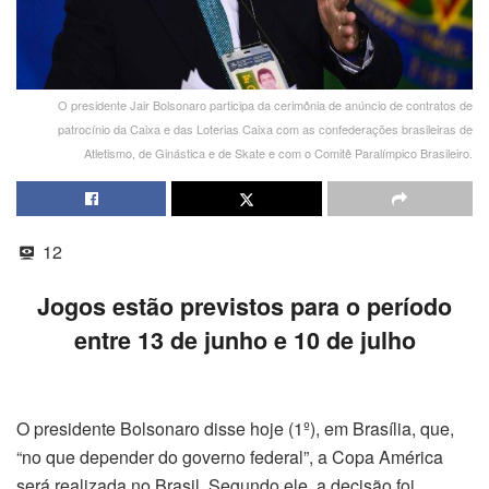
O presidente Jair Bolsonaro participa da cerimônia de anúncio de contratos de
patrocínio da Caixa e das Loterias Caixa com as confederações brasileiras de
Atletismo, de Ginástica e de Skate e com o Comitê Paralímpico Brasileiro.
12
Jogos estão previstos para o período
entre 13 de junho e 10 de julho
O presidente Bolsonaro disse hoje (1º), em Brasília, que,
“no que depender do governo federal”, a Copa América
será realizada no Brasil. Segundo ele, a decisão foi