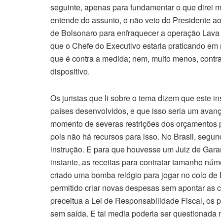
seguinte, apenas para fundamentar o que direi ma
entende do assunto, o não veto do Presidente ao
de Bolsonaro para enfraquecer a operação Lava
que o Chefe do Executivo estaria praticando em 
que é contra a medida; nem, muito menos, contr
dispositivo.
Os juristas que li sobre o tema dizem que este inst
países desenvolvidos, e que isso seria um avan
momento de severas restrições dos orçamentos púb
pois não há recursos para isso. No Brasil, segun
instrução. E para que houvesse um Juiz de Garan
instante, as receitas para contratar tamanho nú
criado uma bomba relógio para jogar no colo de
permitido criar novas despesas sem apontar as c
preceitua a Lei de Responsabilidade Fiscal, os
sem saída. E tal media poderia ser questionada