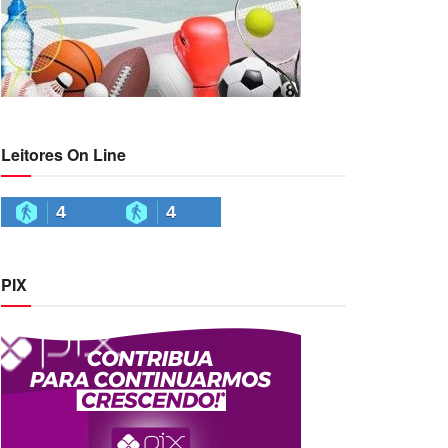
Leitores On Line
4
4
PIX