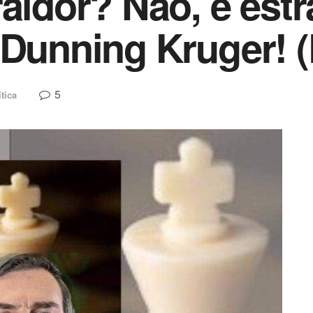
aidor? Não, é estr
Dunning Kruger! (P
5
ítica