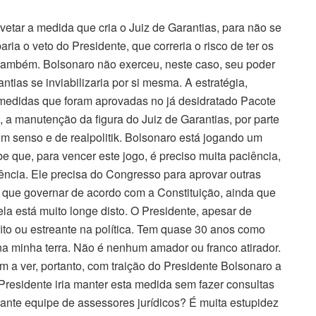
 vetar a medida que cria o Juiz de Garantias, para não se
ia o veto do Presidente, que correria o risco de ter os
também. Bolsonaro não exerceu, neste caso, seu poder
tias se inviabilizaria por si mesma. A estratégia,
s medidas que foram aprovadas no já desidratado Pacote
 a manutenção da figura do Juiz de Garantias, por parte
m senso e de realpolitik. Bolsonaro está jogando um
 que, para vencer este jogo, é preciso muita paciência,
gência. Ele precisa do Congresso para aprovar outras
 que governar de acordo com a Constituição, ainda que
la está muito longe disto. O Presidente, apesar de
ito ou estreante na política. Tem quase 30 anos como
na minha terra. Não é nenhum amador ou franco atirador.
em a ver, portanto, com traição do Presidente Bolsonaro a
residente iria manter esta medida sem fazer consultas
ante equipe de assessores jurídicos? É muita estupidez