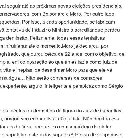
ai seguir até as próximas novas eleições presidenciais,
nservadores, com Bolsonaro e Moro. Por outro lado,
querdas. Por isso, a cada oportunidade, se fabricam
ã tentativa de induzir o Ministro a acreditar que perdeu
peça demissão. Felizmente, todas essas tentativas
m infrutíferas até o momento.Moro já declarou, por
istrado, que durou cerca de 22 anos, com o objetivo, de
ampla, em comparação ao que antes fazia como juiz de
as, vãs e ineptas, de desanimar Moro para que ele vá
os na água… Não serão conversas de comadres
ta experiente, arguto, inteligente e perspicaz como Sérgio
os méritos ou deméritos da figura do Juiz de Garantias,
, porque sou economista, não jurista. Não domino esta
sionais da área, porque fico com a máxima do pintor
e o sapateiro ir além dos sapatos
²
. Posso dizer apenas o