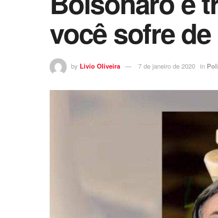
Bolsonaro é tr
você sofre de 
by
Livio Oliveira
7 de janeiro de 2020
in
Pol