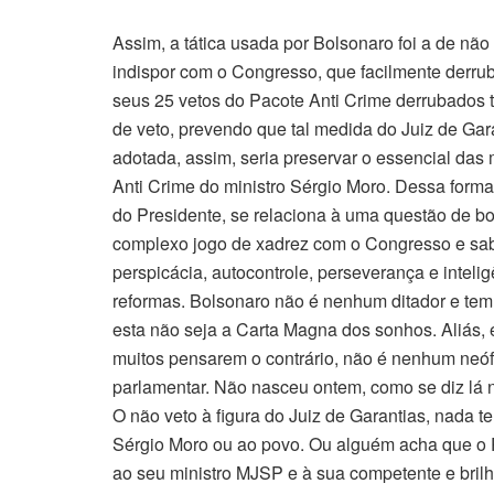
Assim, a tática usada por Bolsonaro foi a de não
indispor com o Congresso, que facilmente derrubar
seus 25 vetos do Pacote Anti Crime derrubados 
de veto, prevendo que tal medida do Juiz de Garan
adotada, assim, seria preservar o essencial da
Anti Crime do ministro Sérgio Moro. Dessa forma,
do Presidente, se relaciona à uma questão de bo
complexo jogo de xadrez com o Congresso e sabe
perspicácia, autocontrole, perseverança e inteli
reformas. Bolsonaro não é nenhum ditador e tem
esta não seja a Carta Magna dos sonhos. Aliás, e
muitos pensarem o contrário, não é nenhum neóf
parlamentar. Não nasceu ontem, como se diz lá 
O não veto à figura do Juiz de Garantias, nada t
Sérgio Moro ou ao povo. Ou alguém acha que o P
ao seu ministro MJSP e à sua competente e brilh