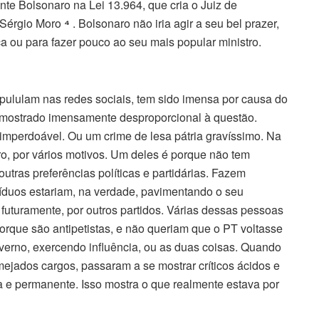
ente Bolsonaro na Lei 13.964, que cria o Juiz de
o Sérgio Moro
⁴
. Bolsonaro não iria agir a seu bel prazer,
 ou para fazer pouco ao seu mais popular ministro.
e pululam nas redes sociais, tem sido imensa por causa do
e mostrado imensamente desproporcional à questão.
 imperdoável. Ou um crime de lesa pátria gravíssimo. Na
o, por vários motivos. Um deles é porque não tem
utras preferências políticas e partidárias. Fazem
ivíduos estariam, na verdade, pavimentando o seu
futuramente, por outros partidos. Várias dessas pessoas
rque são antipetistas, e não queriam que o PT voltasse
verno, exercendo influência, ou as duas coisas. Quando
mejados cargos, passaram a se mostrar críticos ácidos e
a e permanente. Isso mostra o que realmente estava por