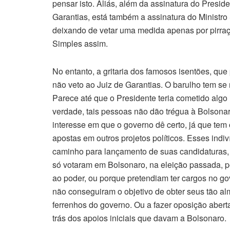
pensar isto. Aliás, além da assinatura do Presid
Garantias, está também a assinatura do Ministr
deixando de vetar uma medida apenas por pirraça
Simples assim.
No entanto, a gritaria dos famosos isentões, qu
não veto ao Juiz de Garantias. O barulho tem s
Parece até que o Presidente teria cometido algo
verdade, tais pessoas não dão trégua à Bolsonar
interesse em que o governo dê certo, já que tem o
apostas em outros projetos políticos. Esses ind
caminho para lançamento de suas candidaturas, 
só votaram em Bolsonaro, na eleição passada, po
ao poder, ou porque pretendiam ter cargos no go
não conseguiram o objetivo de obter seus tão al
ferrenhos do governo. Ou a fazer oposição abert
trás dos apoios iniciais que davam a Bolsonaro.