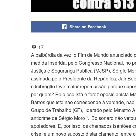
Share on Facebook
17
A balbúrdia da vez, o Fim de Mundo anunciado d
medida inserida, pelo Congresso Nacional, no pro
Justiça e Segurança Pública (MJSP), Sérgio Moro
assinada pelo Presidente da República, Jair Bo
o imbróglio teve maior repercussão porque supost
por quem? Pelo psolista e feroz oposicionista Ma
Barros que isto não corresponde à verdade, não te
Grupo de Trabalho (GT), liderado pelo Ministro 
anticrime de Sérgio Moro
¹
. Bolsonaro não veto
apoiadores. E, por isso, os chamados isentões c
crise, e um novo suposto distanciamento, entre o