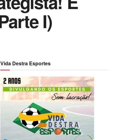
ategista! E
arte I)
Vida Destra Esportes