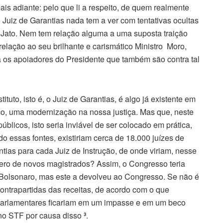
is adiante: pelo que li a respeito, de quem realmente
 Juiz de Garantias nada tem a ver com tentativas ocultas
 Jato. Nem tem relação alguma a uma suposta traição
relação ao seu brilhante e carismático Ministro Moro,
a os apoiadores do Presidente que também são contra tal
ituto, isto é, o Juiz de Garantias, é algo já existente em
ço, uma modernização na nossa justiça. Mas que, neste
licos, isto seria inviável de ser colocado em prática,
do essas fontes, existiriam cerca de 18.000 juízes de
tias para cada Juiz de Instrução, de onde viriam, nesse
mero de novos magistrados? Assim, o Congresso teria
 Bolsonaro, mas este a devolveu ao Congresso. Se não é
ontrapartidas das receitas, de acordo com o que
 parlamentares ficariam em um impasse e em um beco
 no STF por causa disso
³
.