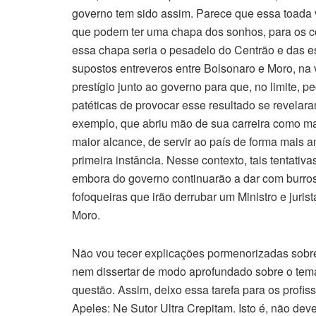
governo tem sido assim. Parece que essa toada v
que podem ter uma chapa dos sonhos, para os co
essa chapa seria o pesadelo do Centrão e das es
supostos entreveros entre Bolsonaro e Moro, na v
prestígio junto ao governo para que, no limite, 
patéticas de provocar esse resultado se revelara
exemplo, que abriu mão de sua carreira como mag
maior alcance, de servir ao país de forma mais 
primeira instância. Nesse contexto, tais tentativ
embora do governo continuarão a dar com burr
fofoqueiras que irão derrubar um Ministro e juris
Moro.
Não vou tecer explicações pormenorizadas sobre 
nem dissertar de modo aprofundado sobre o tema
questão. Assim, deixo essa tarefa para os profis
Apeles: Ne Sutor Ultra Crepitam. Isto é, não dev