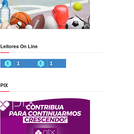
Leitores On Line
1
1
PIX