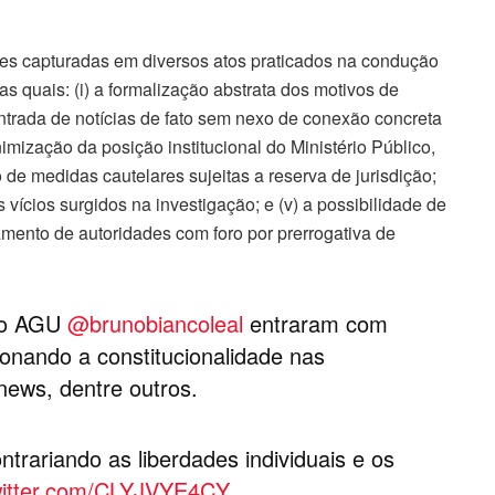
des capturadas em diversos atos praticados na condução
 as quais: (i) a formalização abstrata dos motivos de
centrada de notícias de fato sem nexo de conexão concreta
nimização da posição institucional do Ministério Público,
de medidas cautelares sujeitas a reserva de jurisdição;
 vícios surgidos na investigação; e (v) a possibilidade de
gamento de autoridades com foro por prerrogativa de
e o AGU
@brunobiancoleal
entraram com
onando a constitucionalidade nas
news, dentre outros.
trariando as liberdades individuais e os
twitter.com/CLYJVYE4CY