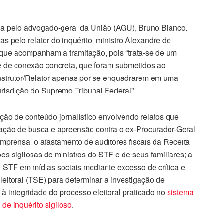
da pelo advogado-geral da União (AGU), Bruno Bianco.
pelo relator do inquérito, ministro Alexandre de
 que acompanham a tramitação, pois “trata-se de um
 de conexão concreta, que foram submetidos ao
Instrutor/Relator apenas por se enquadrarem em uma
jurisdição do Supremo Tribunal Federal”.
ão de conteúdo jornalístico envolvendo relatos que
ação de busca e apreensão contra o ex-Procurador-Geral
mprensa; o afastamento de auditores fiscais da Receita
es sigilosas de ministros do STF e de seus familiares; a
o STF em mídias sociais mediante excesso de crítica e;
eitoral (TSE) para determinar a investigação de
 à integridade do processo eleitoral praticado no
sistema
de inquérito sigiloso
.