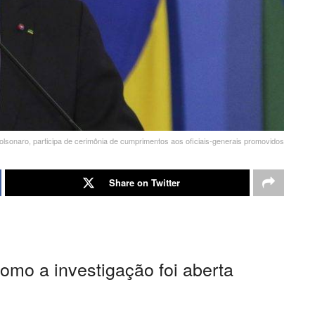
olsonaro, participa de cerimônia de cumprimentos aos oficiais-generais promovidos
Share on Twitter
omo a investigação foi aberta