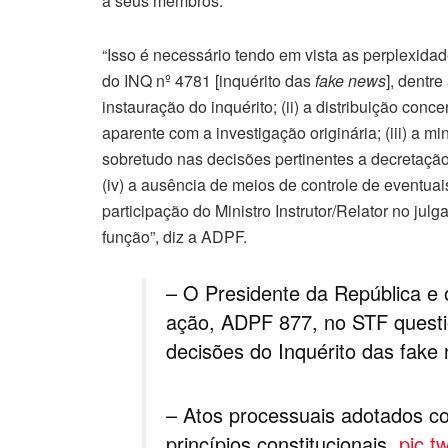
a seus membros.
“Isso é necessário tendo em vista as perplexida
do INQ nº 4781 [inquérito das
fake news
], dentre
instauração do inquérito; (ii) a distribuição con
aparente com a investigação originária; (iii) a mi
sobretudo nas decisões pertinentes a decretação 
(iv) a ausência de meios de controle de eventuais
participação do Ministro Instrutor/Relator no jul
função”, diz a ADPF.
– O Presidente da República 
ação, ADPF 877, no STF questi
decisões do Inquérito das fake 
– Atos processuais adotados con
princípios constitucionais.
pic.