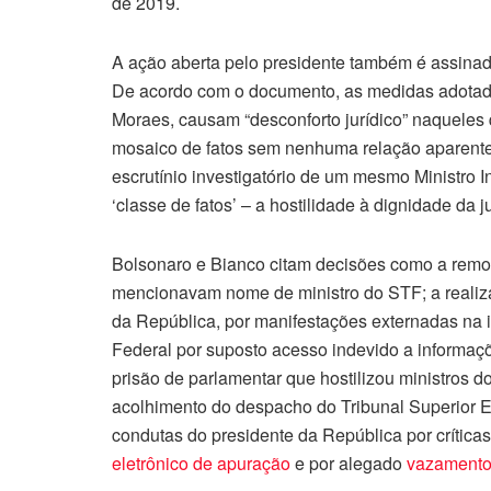
de 2019.
A ação aberta pelo presidente também é assina
De acordo com o documento, as medidas adotadas 
Moraes, causam “desconforto jurídico” naqueles
mosaico de fatos sem nenhuma relação aparente
escrutínio investigatório de um mesmo Ministro 
‘classe de fatos’ – a hostilidade à dignidade da 
Bolsonaro e Bianco citam decisões como a remoç
mencionavam nome de ministro do STF; a realiz
da República, por manifestações externadas na i
Federal por suposto acesso indevido a informaçõ
prisão de parlamentar que hostilizou ministros d
acolhimento do despacho do Tribunal Superior El
condutas do presidente da República por críticas
eletrônico de apuração
e por alegado
vazamento 