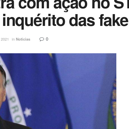
tra com ação no S
inquérito das fak
0
 2021
in
Noticias