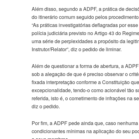
Além disso, segundo a ADPF, a prática de decisõ
do itinerário comum seguido pelos procedimentos 
“As práticas investigatórias deflagradas por e
polícia judiciária previsto no Artigo 43 do Regi
uma série de perplexidades a propósito da legi
Instrutor/Relator”, diz o pedido de liminar.
Além de questionar a forma de abertura, a ADPF
sob a alegação de que é preciso observar o crité
fixada interpretação conforme a Constituição qu
excepcionalidade, tendo-o como acionável tão s
referida, isto é, o cometimento de infrações na
diz o pedido.
Por fim, a ADPF pede ainda que, caso nenhuma d
condicionantes mínimas na aplicação do seu poder