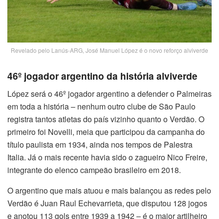
Revelado pelo Lanús-ARG, José Manuel López é o novo reforço alviverde
46º jogador argentino da história alviverde
López será o 46º jogador argentino a defender o Palmeiras
em toda a história – nenhum outro clube de São Paulo
registra tantos atletas do país vizinho quanto o Verdão. O
primeiro foi Novelli, meia que participou da campanha do
título paulista em 1934, ainda nos tempos de Palestra
Italia. Já o mais recente havia sido o zagueiro Nico Freire,
integrante do elenco campeão brasileiro em 2018.
O argentino que mais atuou e mais balançou as redes pelo
Verdão é Juan Raul Echevarrieta, que disputou 128 jogos
e anotou 113 gols entre 1939 a 1942 – é o maior artilheiro