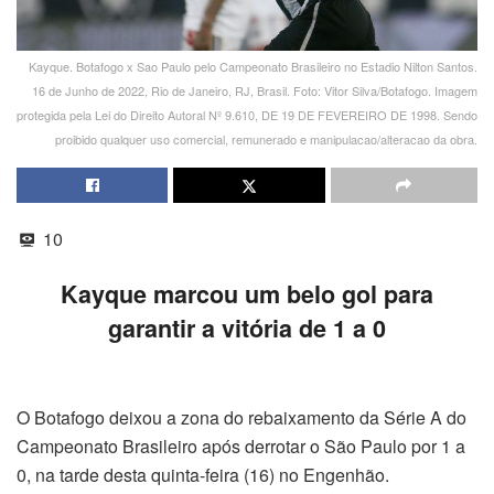
Kayque. Botafogo x Sao Paulo pelo Campeonato Brasileiro no Estadio Nilton Santos.
16 de Junho de 2022, Rio de Janeiro, RJ, Brasil. Foto: Vitor Silva/Botafogo. Imagem
protegida pela Lei do Direito Autoral Nº 9.610, DE 19 DE FEVEREIRO DE 1998. Sendo
proibido qualquer uso comercial, remunerado e manipulacao/alteracao da obra.
10
Kayque marcou um belo gol para
garantir a vitória de 1 a 0
O Botafogo deixou a zona do rebaixamento da Série A do
Campeonato Brasileiro após derrotar o São Paulo por 1 a
0, na tarde desta quinta-feira (16) no Engenhão.