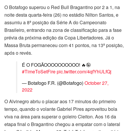
O Botafogo superou o Red Bull Bragantino por 2 a 1, na
noite desta quarta-feira (26) no estádio Nilton Santos, e
assumiu a 8ª posição da Série A do Campeonato
Brasileiro, entrando na zona de classificação para a fase
prévia da próxima edição da Copa Libertadores. Já o
Massa Bruta permaneceu com 41 pontos, na 13ª posição,
após o revés.
É O FOGÃOOOOOOOOOO! 🔥🤪
#TimeToSetFire
pic.twitter.com/4qfYhULfQj
— Botafogo F.R. (@Botafogo)
October 27,
2022
O Alvinegro abriu o placar aos 17 minutos do primeiro
tempo, quando o volante Gabriel Pires aproveitou bola
viva na área para superar o goleiro Cleiton. Aos 16 da
etapa final o Bragantino chegou a empatar com o lateral