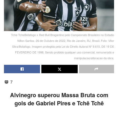
Tche TcheBotafogo x Red Bull Bragantino pelo Campeonato Brasileiro no Estadio
Nilton Santos. 26 de Outubro de 2022, Rio de Janeiro, RJ, Brasil. Foto: Vitor
Silva/Botafogo. Imagem protegida pela Lei do Direito Autoral Nº 9.610, DE 19 DE
FEVEREIRO DE 1998. Sendo proibido qualquer uso comercial, remunerado e
manipulacao/alteracao da obra.
7
Alvinegro superou Massa Bruta com
gols de Gabriel Pires e Tchê Tchê