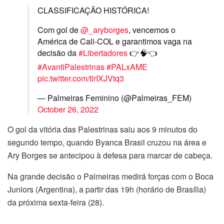
CLASSIFICAÇÃO HISTÓRICA!
Com gol de
@_aryborges
, vencemos o
América de Cali-COL e garantimos vaga na
decisão da
#Libertadores
👉🧠👈
#AvantiPalestrinas
#PALxAME
pic.twitter.com/tlrIXJVtq3
— Palmeiras Feminino (@Palmeiras_FEM)
October 26, 2022
O gol da vitória das Palestrinas saiu aos 9 minutos do
segundo tempo, quando Byanca Brasil cruzou na área e
Ary Borges se antecipou à defesa para marcar de cabeça.
Na grande decisão o Palmeiras medirá forças com o Boca
Juniors (Argentina), a partir das 19h (horário de Brasília)
da próxima sexta-feira (28).