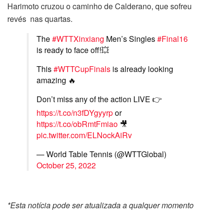
Harimoto cruzou o caminho de Calderano, que sofreu
revés nas quartas.
The
#WTTXinxiang
Men’s Singles
#Final16
is ready to face off!💥
This
#WTTCupFinals
is already looking
amazing 🔥
Don’t miss any of the action LIVE 👉
https://t.co/n3fDYgyyrp
or
https://t.co/obRmtFmiao
🎥
pic.twitter.com/ELNockAiRv
— World Table Tennis (@WTTGlobal)
October 25, 2022
*Esta notícia pode ser atualizada a qualquer momento