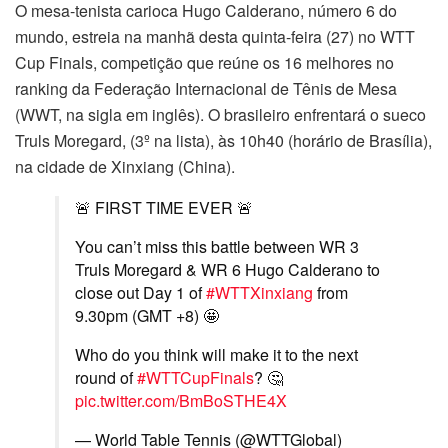
O mesa-tenista carioca Hugo Calderano, número 6 do
mundo, estreia na manhã desta quinta-feira (27) no WTT
Cup Finals, competição que reúne os 16 melhores no
ranking da Federação Internacional de Tênis de Mesa
(WWT, na sigla em inglês). O brasileiro enfrentará o sueco
Truls Moregard, (3º na lista), às 10h40 (horário de Brasília),
na cidade de Xinxiang (China).
🚨 FIRST TIME EVER 🚨
You can’t miss this battle between WR 3
Truls Moregard & WR 6 Hugo Calderano to
close out Day 1 of
#WTTXinxiang
from
9.30pm (GMT +8) 🤩
Who do you think will make it to the next
round of
#WTTCupFinals
? 🤔
pic.twitter.com/BmBoSTHE4X
— World Table Tennis (@WTTGlobal)