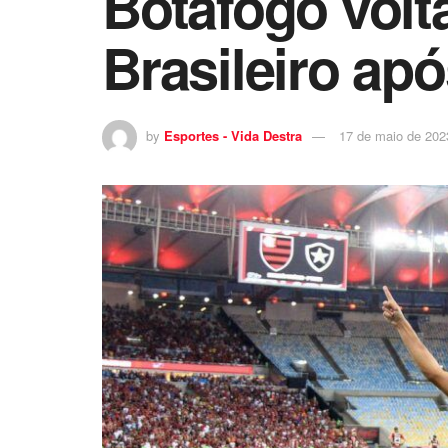
Botafogo volt
Brasileiro ap
by
Esportes - Vida Destra
17 de maio de 202