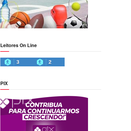
Leitores On Line
3
2
PIX