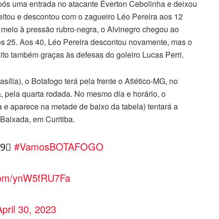
após uma entrada no atacante Éverton Cebolinha e deixou
tou e descontou com o zagueiro Léo Pereira aos 12
meio à pressão rubro-negra, o Alvinegro chegou ao
os 25. Aos 40, Léo Pereira descontou novamente, mas o
uito também graças às defesas do goleiro Lucas Perri.
ília), o Botafogo terá pela frente o Atlético-MG, no
a, pela quarta rodada. No mesmo dia e horário, o
 e aparece na metade de baixo da tabela) tentará a
 Baixada, em Curitiba.
 9⃣
#VamosBOTAFOGO
.com/ynW5fRU7Fa
April 30, 2023