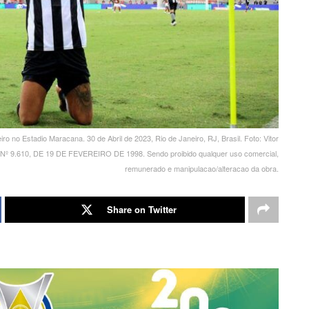
o no Estadio Maracana. 30 de Abril de 2023, Rio de Janeiro, RJ, Brasil. Foto: Vitor
ral Nº 9.610, DE 19 DE FEVEREIRO DE 1998. Sendo proibido qualquer uso comercial,
remunerado e manipulacao/alteracao da obra.
Share on Twitter