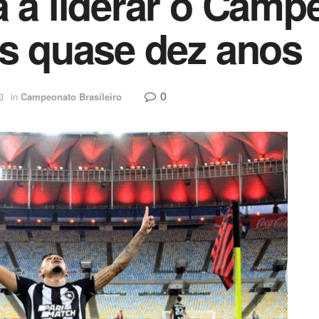
a a liderar o Camp
ós quase dez anos
0
3
in
Campeonato Brasileiro