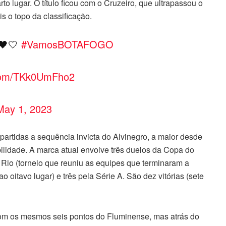
o lugar. O título ficou com o Cruzeiro, que ultrapassou o
s o topo da classificação.
 🖤🤍
#VamosBOTAFOGO
r.com/TKk0UmFho2
May 1, 2023
partidas a sequência invicta do Alvinegro, a maior desde
bilidade. A marca atual envolve três duelos da Copa do
a Rio (torneio que reuniu as equipes que terminaram a
 oitavo lugar) e três pela Série A. São dez vitórias (sete
 com os mesmos seis pontos do Fluminense, mas atrás do