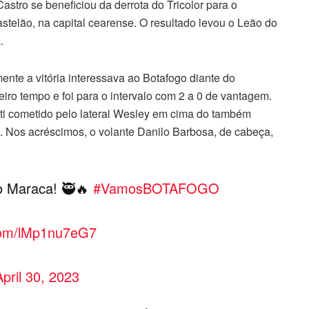
 Castro se beneficiou da derrota do Tricolor para o
astelão, na capital cearense. O resultado levou o Leão do
.
mente a vitória interessava ao Botafogo diante do
eiro tempo e foi para o intervalo com 2 a 0 de vantagem.
ti cometido pelo lateral Wesley em cima do também
e. Nos acréscimos, o volante Danilo Barbosa, de cabeça,
o Maraca! 🥷🔥
#VamosBOTAFOGO
.com/lMp1nu7eG7
April 30, 2023