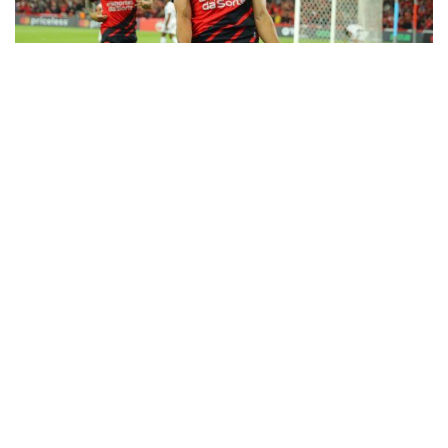
15
Athletico-PR, Corinthians, Palmeiras e
Vasco são as equipes que tiveram mais
jogadores nas duas competições