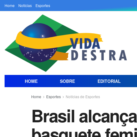
Home
Notícias
Esportes
HOME
SOBRE
EDITORIAL
Home
Esportes
Notícias de Esportes
Brasil alcanç
basquete fem