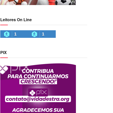
Leitores On Line
1
1
PIX