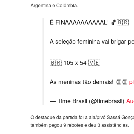
Argentina e Colômbia.
É FINAAAAAAAAAAL! 🏀🇧🇷
A seleção feminina vai brigar p
🇧🇷 105 x 54 🇻🇪
As meninas tão demais! 👏👏
p
— Time Brasil (@timebrasil)
Au
O destaque da partida foi a ala/pivô Sassá Gonça
também pegou 9 rebotes e deu 3 assistências.