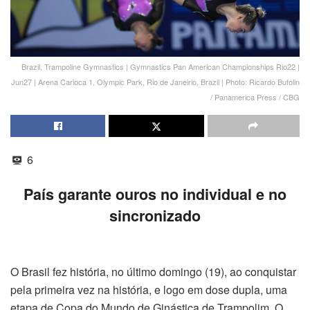
Brazil, Trampoline Gymnastics | Gymnastics Pan American Championships Rio22 |
Jun27 | Arena Carioca 1, Olympic Park, Rio de Janeirio, Brazil | Photo: Ricardo Bufolin
/ Panamerica Press / CBG
6
País garante ouros no individual e no
sincronizado
O Brasil fez história, no último domingo (19), ao conquistar
pela primeira vez na história, e logo em dose dupla, uma
etapa de Copa do Mundo de Ginástica de Trampolim. O