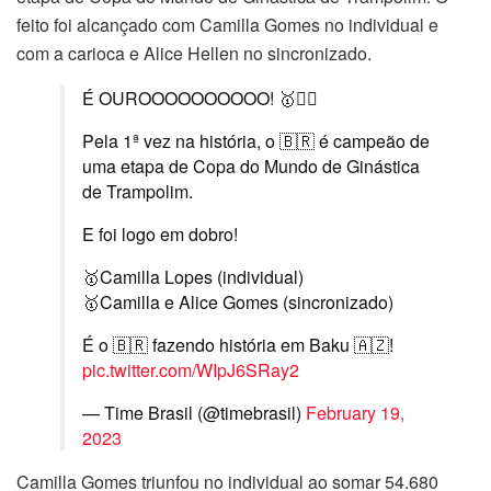
feito foi alcançado com Camilla Gomes no individual e
com a carioca e Alice Hellen no sincronizado.
É OUROOOOOOOOOO! 🥇🤸‍♀️
Pela 1ª vez na história, o 🇧🇷 é campeão de
uma etapa de Copa do Mundo de Ginástica
de Trampolim.
E foi logo em dobro!
🥇Camilla Lopes (individual)
🥇Camilla e Alice Gomes (sincronizado)
É o 🇧🇷 fazendo história em Baku 🇦🇿!
pic.twitter.com/WIpJ6SRay2
— Time Brasil (@timebrasil)
February 19,
2023
Camilla Gomes triunfou no individual ao somar 54.680