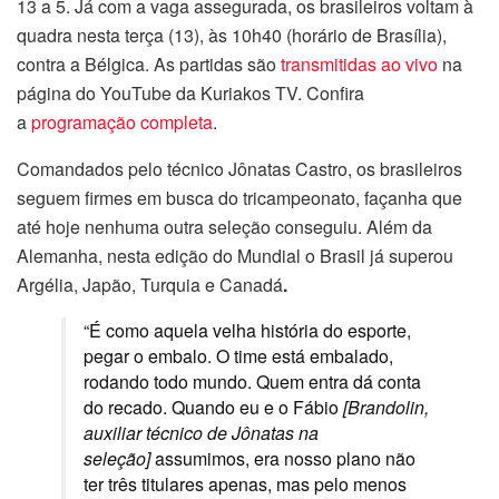
13 a 5. Já com a vaga assegurada, os brasileiros voltam à
quadra nesta terça (13), às 10h40 (horário de Brasília),
contra a Bélgica.
As partidas são
transmitidas ao vivo
na
página do YouTube da Kuriakos TV. Confira
a
programação completa
.
Comandados pelo técnico Jônatas Castro, os brasileiros
seguem firmes em busca do tricampeonato, façanha que
até hoje nenhuma outra seleção conseguiu. Além da
Alemanha, nesta edição do Mundial o Brasil já superou
Argélia, Japão, Turquia e Canadá
.
“É como aquela velha história do esporte,
pegar o embalo. O time está embalado,
rodando todo mundo. Quem entra dá conta
do recado. Quando eu e o Fábio
[Brandolin,
auxiliar técnico de Jônatas na
seleção]
assumimos, era nosso plano não
ter três titulares apenas, mas pelo menos