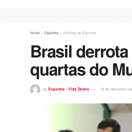
Home
Esportes
Notícias de Esportes
Brasil derrot
quartas do Mu
by
Esportes - Vida Destra
12 de dezembro d