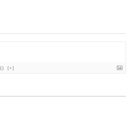
{}
[+]