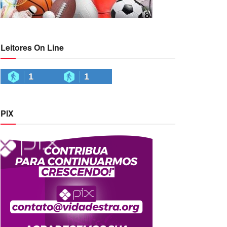
Leitores On Line
1
1
PIX