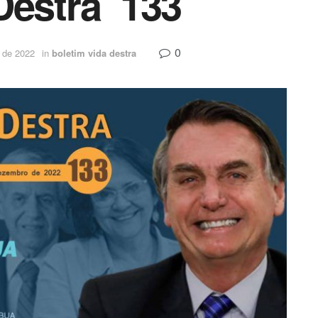
Destra 133
0
 de 2022
in
boletim vida destra