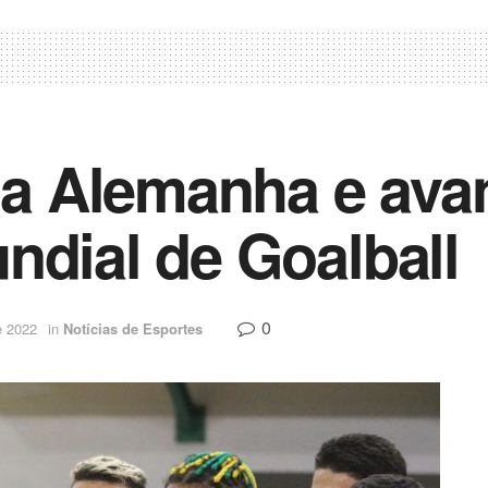
a a Alemanha e ava
ndial de Goalball
0
e 2022
in
Notícias de Esportes