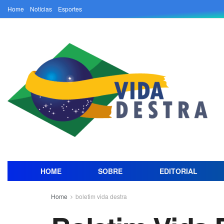
Home
Notícias
Esportes
HOME
SOBRE
EDITORIAL
Home
boletim vida destra